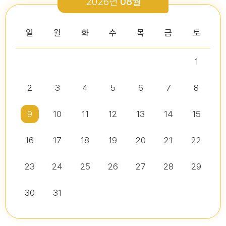
2026년
08월
2026-03-26
2026-01-05
2026-07-13
2026-07-16
다다익산(2026.2월호) 의회편
일
월
화
수
목
금
토
1
2026년 2분기 홍보예산 운용현황
다다익산(2025.12월호) 의회편
제10대 익산시의회 개원
2026년도 제4회 익산시의회 지방임기제공무원 채용시험 서류전형..
2026-07-07
2025-12-03
2
3
4
5
6
7
8
2026-07-02
2026-07-10
다다익산(2026.1월호) 의회편
9
10
11
12
13
14
15
16
17
18
19
20
21
22
다다익산(2026.4월호) 의회편
익산시의회, 제10대 의원 당선인 간담회 및 직무교육 실시
제279회 익산시의회 임시회 집회공고
익산시의회 기간제근로자(비서, 행정보조) 채용 공고
2026-04-01
2026-06-26
2026-07-07
23
24
25
26
27
28
29
30
31
익산시의회, 제279회 임시회 폐회
익산시의회 기간제근로자(중증장애 의원 활동보조) 채용 공고