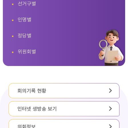
선거구별
인명별
정당별
위원회별
회의기록 현황
인터넷 생방송 보기
의회정보