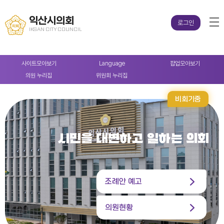
익산시의회
로그인
IKSAN CITY COUNCIL
사이트
모아보기
Language
팝업
모아보기
의원
누리집
위원회
누리집
비회기중
시민을 대변하고 일하는 의회
조례안 예고
의원현황