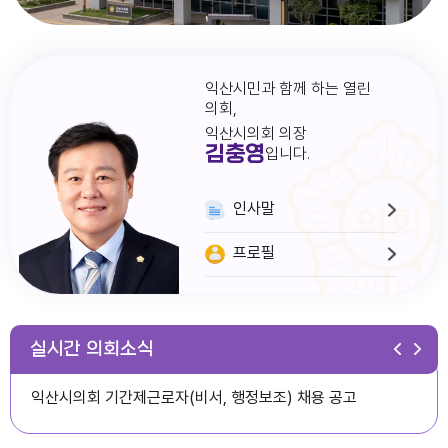
익산시민과 함께 하는 열린
의회,
익산시의회 의장
김충영
입니다.
인사말
프로필
다다익산(2026.1월호) 의회편
실시간 의회소식
익산시의회 기간제근로자(비서, 행정보조) 채용 공고