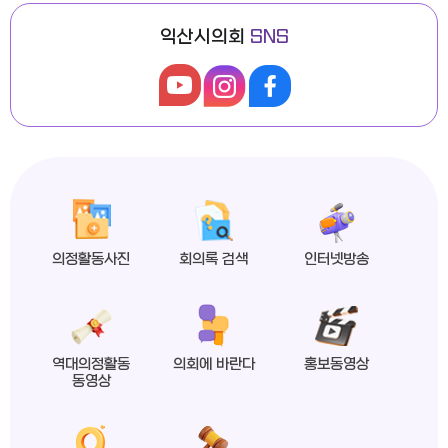
익산시의회
SNS
익산시의회, 제279회 임시회 폐회
2026년도 제4회 익산시의회 지방임기제공무원 채용시험 최종합격자 공고
의정활동사진
회의록 검색
인터넷방송
익산시의회 상임위원회 ‘현장 속으로!’
역대의정활동
의회에 바란다
홍보동영상
동영상