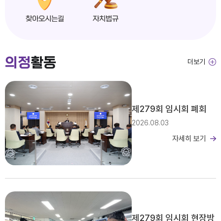
찾아오시는길
자치법규
익산시의회, 제279회 임시회 개회
의정
활동
더보기
2026년도 제4회 익산시의회 지방임기제공무원 채용시험 서류전형 합격자 및 면접일정 공고
제279회 임시회 폐회
2026.08.03
자세히 보기
2026년 2분기 홍보예산 운용현황
제279회 임시회 현장방
제279회 익산시의회(임시회) 의사일정(안)