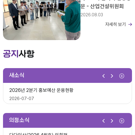
문 - 산업건설위원회
2026.08.03
자세히 보기
제279회 익산시의회 임시회 집회공고
2026년도 회기운영 계획(변경)
공지
사항
2026-03-26
새소식
제10대 익산시의회 개원
2026년 2분기 홍보예산 운용현황
다다익산(2025.12월호) 의회편
2026-07-07
2025-12-03
의정소식
제278회 익산시의회 임시회 의사일정(안)
제279회 익산시의회(임시회) 의사일정(안)