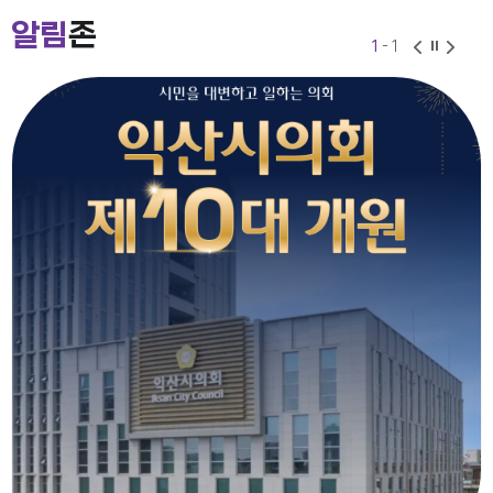
2026-07-24
2026-06-30
알림
존
1
- 1
익산시의회 기간제근로자(비서, 행정보조) 채용 공고
2026-07-27