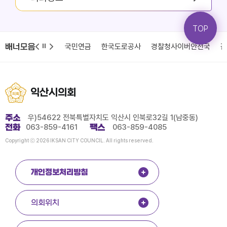
TOP
배너모음
청
국민건강보험
국민연금
한국도로공사
경찰청사이버안전국
감
익산시의회
주소
우)54622 전북특별자치도 익산시 인북로32길 1(남중동)
전화
063-859-4161
팩스
063-859-4085
Copyright ⓒ 2026 IKSAN CITY COUNCIL. All rights reserved.
개인정보처리방침
의회위치