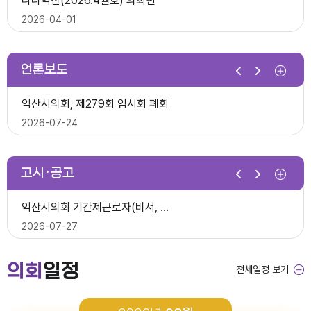
다다익산(2026.4월호) 의회편
익산시의회, 제10대 의원 당선인 간담회 및 직무교육 실시
2026-07-07
2026-04-01
2026-06-26
2026년 1분기 홍보예산 운용현황
언론보도
제278회 익산시의회 임시회 의사일정(안)
다다익산(2026.3월호) 의회편
익산시의회, 제279회 임시회 폐회
익산시의회 기간제근로자(중증장애 의원 활동보조) 채용 공고
2026-06-22
2026-03-03
2026-07-24
2026-06-30
다다익산(2026.4월호) 의회편
고시·공고
2026년 1분기 홍보예산 운용현황
다다익산(2026.2월호) 의회편
익산시의회 상임위원회 ‘현장 속으로!’
익산시의회 기간제근로자(비서, 행정보조) 채용 공고
2026-04-08
2026-02-02
2026-07-15
2026-07-27
다다익산(2026.3월호) 의회편
의회
일정
전체일정 보기
2026년도 회기운영 계획(변경)
다다익산(2026.1월호) 의회편
익산시의회, 제279회 임시회 개회
2026년도 제4회 익산시의회 지방임기제공무원 채용시험 최종합격..