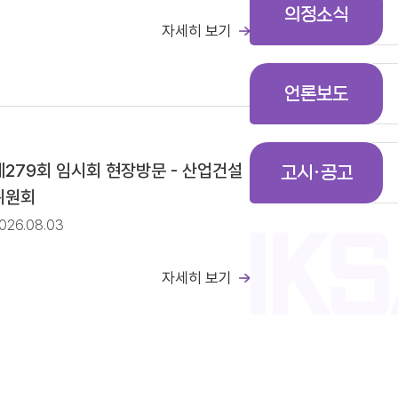
의정소식
자세히 보기
일정(안)
언론보도
공고
제279회 임시회 현장방문 - 산업건설
고시·공고
위원회
026.08.03
자세히 보기
일정(안)