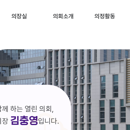
의장실
의회소개
의정활동
께 하는 열린 의회,
김충영
의장
입니다.