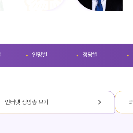
별
인명별
정당별
인터넷 생방송 보기