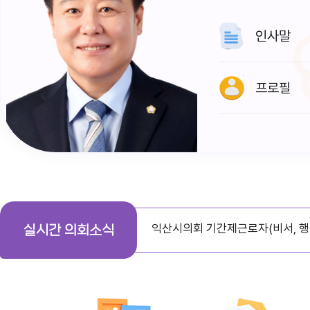
인사말
프로필
다다익산(2026.1월호) 의회편
익산시의회 기간제근로자(비서, 행
실시간 의회소식
익산시의회, 제279회 임시회 폐회