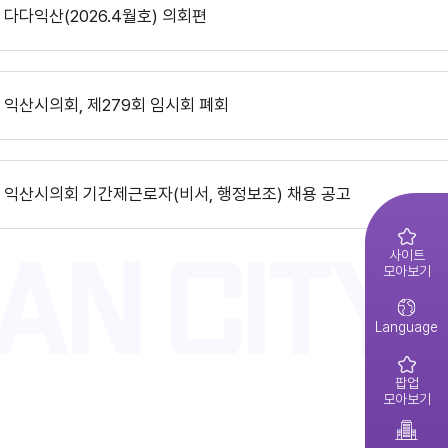
익산시의회, 제10대 의원 당선인 간담회 및 직무교육 실시
다다익산(2026.4월호) 의회편
제279회 익산시의회(임시회) 의사일정(안)
익산시의회 기간제근로자(중증장애 의원 활동보조) 채용 공고
익산시의회, 제279회 임시회 폐회
다다익산(2026.3월호) 의회편
제278회 익산시의회 임시회 의사일정(안)
익산시의회 기간제근로자(비서, 행정보조) 채용 공고
익산시의회 상임위원회 ‘현장 속으로!’
다다익산(2026.2월호) 의회편
2026년 1분기 홍보예산 운용현황
사이트
모아보기
2026년도 제4회 익산시의회 지방임기제공무원 채용시험 최종합격..
익산시의회, 제279회 임시회 개회
다다익산(2026.1월호) 의회편
Language
2026년도 회기운영 계획(변경)
팝업
2026년도 제4회 익산시의회 지방임기제공무원 채용시험 서류전형..
모아보기
제10대 익산시의회 개원
다다익산(2025.12월호) 의회편
2026년 2분기 홍보예산 운용현황