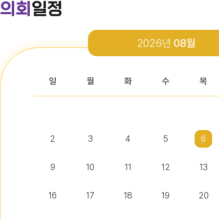
의회
일정
다다익산(2026.4월호) 의회편
2026년
08월
다다익산(2026.3월호) 의회편
일
월
화
수
목
다다익산(2026.2월호) 의회편
2
3
4
5
6
다다익산(2026.1월호) 의회편
9
10
11
12
13
16
17
18
19
20
익산시의회 기간제근로자(비서, 행