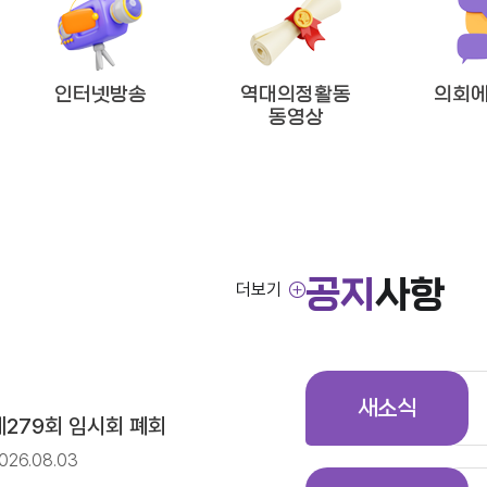
방임기제공무원 채용시험 최종합격자 공고
인터넷방송
역대의정활동
의회에
동영상
!’
공지
사항
더보기
방임기제공무원 채용시험 서류전형 합격자 및 면접일정 공고
새소식
제279회 임시회 폐회
026.08.03