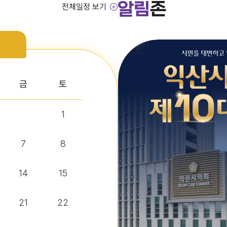
알림
존
전체일정 보기
금
토
1
7
8
14
15
21
22
정보조) 채용 공고