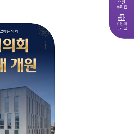
의원
누리집
제279회 익산시의회 임시회 집회공고
익산시의회, 제10대 의원 당선인 간담회 및 직무교육 실시
다다익산(2026.4월호) 의회편
위원회
누리집
익산시의회 기간제근로자(중증장애 의원 활동보조) 채용 공고
익산시의회, 제279회 임시회 폐회
익산시의회 기간제근로자(비서, 행정보조) 채용 공고