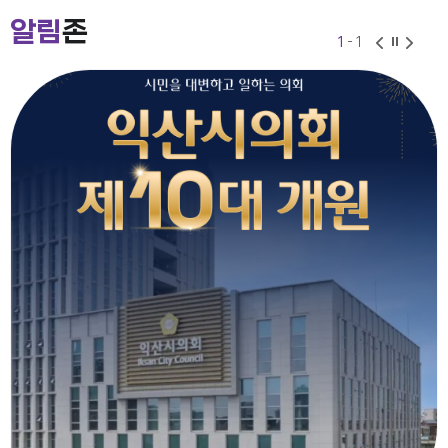
2026-07-24
2026-06-30
알림
존
1
- 1
익산시의회 기간제근로자(비서, 행정보조) 채용 공고
2026-07-27