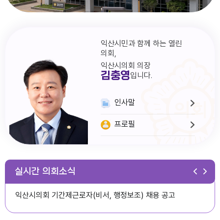
익산시민과 함께 하는 열린
의회,
익산시의회 의장
김충영
입니다.
인사말
프로필
다다익산(2026.1월호) 의회편
실시간 의회소식
익산시의회 기간제근로자(비서, 행정보조) 채용 공고