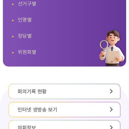
선거구별
인명별
정당별
위원회별
회의기록 현황
인터넷 생방송 보기
의회정보