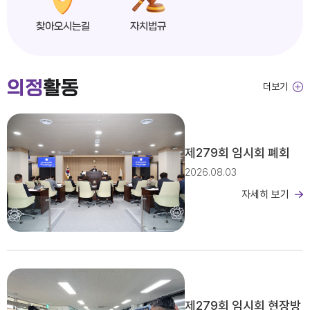
찾아오시는길
자치법규
익산시의회, 제279회 임시회 개회
의정
활동
더보기
2026년도 제4회 익산시의회 지방임기제공무원 채용시험 서류전형 합격자 및 면접일정 공고
제279회 임시회 폐회
2026.08.03
자세히 보기
2026년 2분기 홍보예산 운용현황
제279회 임시회 현장방
제279회 익산시의회(임시회) 의사일정(안)