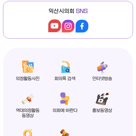
익산시의회
SNS
익산시의회, 제279회 임시회 폐회
2026년도 제4회 익산시의회 지방임기제공무원 채용시험 최종합격자 공고
의정활동사진
회의록 검색
인터넷방송
익산시의회 상임위원회 ‘현장 속으로!’
역대의정활동
의회에 바란다
홍보동영상
동영상