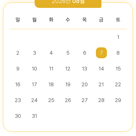
2026년
08월
2026-03-26
2026-01-05
2026-07-13
2026-07-16
다다익산(2026.2월호) 의회편
일
월
화
수
목
금
토
1
2026년 2분기 홍보예산 운용현황
다다익산(2025.12월호) 의회편
제10대 익산시의회 개원
2026년도 제4회 익산시의회 지방임기제공무원 채용시험 서류전형..
2026-07-07
2025-12-03
2
3
4
5
6
7
8
2026-07-02
2026-07-10
다다익산(2026.1월호) 의회편
9
10
11
12
13
14
15
16
17
18
19
20
21
22
다다익산(2026.4월호) 의회편
익산시의회, 제10대 의원 당선인 간담회 및 직무교육 실시
제279회 익산시의회 임시회 집회공고
익산시의회 기간제근로자(비서, 행정보조) 채용 공고
2026-04-01
2026-06-26
2026-07-07
23
24
25
26
27
28
29
30
31
익산시의회, 제279회 임시회 폐회
익산시의회 기간제근로자(중증장애 의원 활동보조) 채용 공고