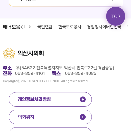
TOP
배너모음
국민건강보험
국민연금
한국도로공사
경찰청사이버안전국
감사원
익산시의회
주소
우)54622 전북특별자치도 익산시 인북로32길 1(남중동)
전화
063-859-4161
팩스
063-859-4085
Copyright ⓒ 2026 IKSAN CITY COUNCIL. All rights reserved.
개인정보처리방침
의회위치