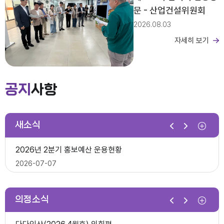
문 - 산업건설위원회
2026.08.03
자세히 보기
제279회 익산시의회 임시회 집회공고
2026년도 회기운영 계획(변경)
공지
사항
2026-03-26
새소식
제10대 익산시의회 개원
2026년 2분기 홍보예산 운용현황
다다익산(2025.12월호) 의회편
2026-07-07
2025-12-03
의정소식
제278회 익산시의회 임시회 의사일정(안)
제279회 익산시의회(임시회) 의사일정(안)