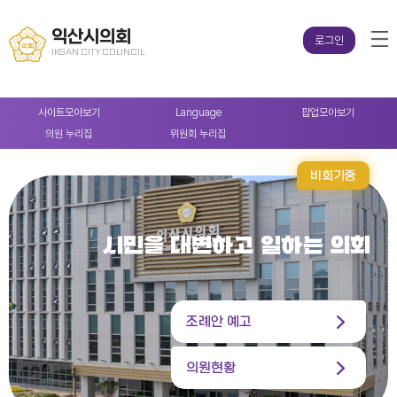
익산시의회
로그인
IKSAN CITY COUNCIL
사이트
모아보기
Language
팝업
모아보기
의원
누리집
위원회
누리집
비회기중
시민을 대변하고 일하는 의회
조례안 예고
의원현황