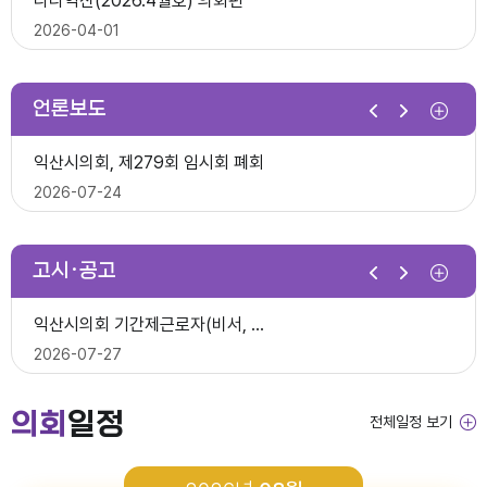
다다익산(2026.4월호) 의회편
익산시의회, 제10대 의원 당선인 간담회 및 직무교육 실시
2026-07-07
2026-04-01
2026-06-26
2026년 1분기 홍보예산 운용현황
언론보도
제278회 익산시의회 임시회 의사일정(안)
다다익산(2026.3월호) 의회편
익산시의회, 제279회 임시회 폐회
익산시의회 기간제근로자(중증장애 의원 활동보조) 채용 공고
2026-06-22
2026-03-03
2026-07-24
2026-06-30
다다익산(2026.4월호) 의회편
고시·공고
2026년 1분기 홍보예산 운용현황
다다익산(2026.2월호) 의회편
익산시의회 상임위원회 ‘현장 속으로!’
익산시의회 기간제근로자(비서, 행정보조) 채용 공고
2026-04-08
2026-02-02
2026-07-15
2026-07-27
다다익산(2026.3월호) 의회편
의회
일정
전체일정 보기
2026년도 회기운영 계획(변경)
다다익산(2026.1월호) 의회편
익산시의회, 제279회 임시회 개회
2026년도 제4회 익산시의회 지방임기제공무원 채용시험 최종합격..