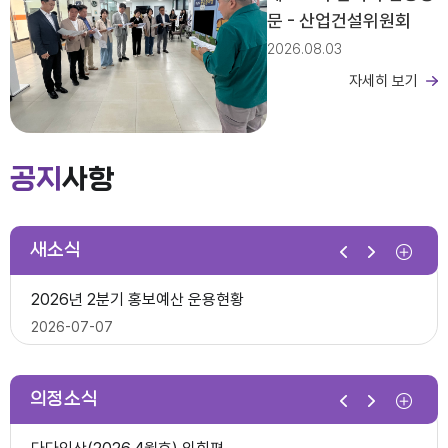
문 - 산업건설위원회
2026.08.03
자세히 보기
제279회 익산시의회 임시회 집회공고
2026년도 회기운영 계획(변경)
공지
사항
2026-03-26
새소식
제10대 익산시의회 개원
2026년 2분기 홍보예산 운용현황
다다익산(2025.12월호) 의회편
2026-07-07
2025-12-03
의정소식
제278회 익산시의회 임시회 의사일정(안)
제279회 익산시의회(임시회) 의사일정(안)