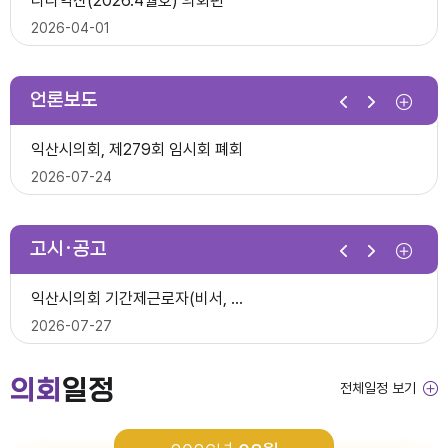
다다익산(2026.4월호) 의회편
익산시의회, 제10대 의원 당선인 간담회 및 직무교육 실시
2026-07-07
2026-04-01
2026-06-26
2026년 1분기 홍보예산 운용현황
언론보도
제278회 익산시의회 임시회 의사일정(안)
다다익산(2026.3월호) 의회편
익산시의회, 제279회 임시회 폐회
익산시의회 기간제근로자(중증장애 의원 활동보조) 채용 공고
2026-06-22
2026-03-03
2026-07-24
2026-06-30
다다익산(2026.4월호) 의회편
고시·공고
2026년 1분기 홍보예산 운용현황
다다익산(2026.2월호) 의회편
익산시의회 상임위원회 ‘현장 속으로!’
익산시의회 기간제근로자(비서, 행정보조) 채용 공고
2026-04-08
2026-02-02
2026-07-15
2026-07-27
다다익산(2026.3월호) 의회편
의회
일정
전체일정 보기
2026년도 회기운영 계획(변경)
다다익산(2026.1월호) 의회편
익산시의회, 제279회 임시회 개회
2026년도 제4회 익산시의회 지방임기제공무원 채용시험 최종합격..