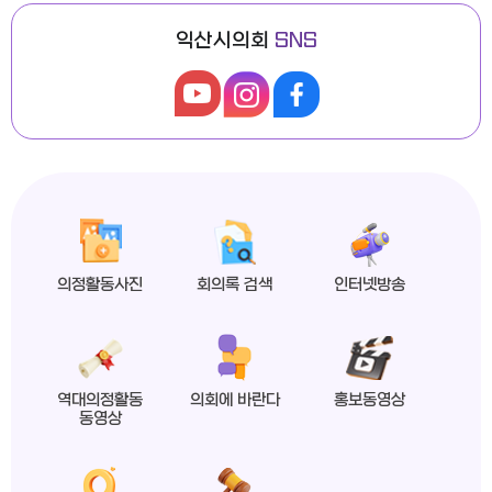
익산시의회
SNS
익산시의회, 제279회 임시회 폐회
2026년도 제4회 익산시의회 지방임기제공무원 채용시험 최종합격자 공고
의정활동사진
회의록 검색
인터넷방송
익산시의회 상임위원회 ‘현장 속으로!’
역대의정활동
의회에 바란다
홍보동영상
동영상