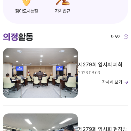
찾아오시는길
자치법규
익산시의회, 제279회 임시회 개회
의정
활동
더보기
2026년도 제4회 익산시의회 지방임기제공무원 채용시험 서류전형 합격자 및 면접일정 공고
제279회 임시회 폐회
2026.08.03
자세히 보기
2026년 2분기 홍보예산 운용현황
제279회 임시회 현장방
제279회 익산시의회(임시회) 의사일정(안)