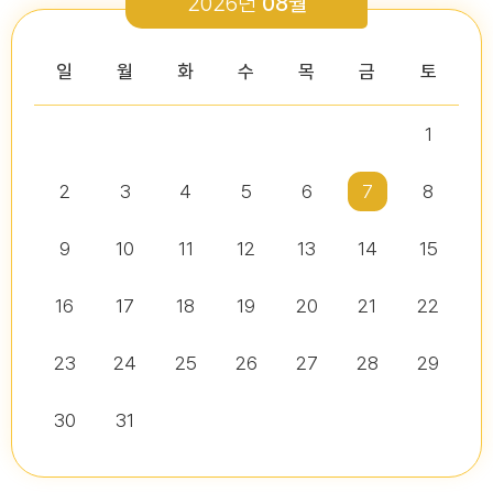
2026년
08월
2026-03-26
2026-01-05
2026-07-13
2026-07-16
다다익산(2026.2월호) 의회편
일
월
화
수
목
금
토
1
2026년 2분기 홍보예산 운용현황
다다익산(2025.12월호) 의회편
제10대 익산시의회 개원
2026년도 제4회 익산시의회 지방임기제공무원 채용시험 서류전형..
2026-07-07
2025-12-03
2
3
4
5
6
7
8
2026-07-02
2026-07-10
다다익산(2026.1월호) 의회편
9
10
11
12
13
14
15
16
17
18
19
20
21
22
다다익산(2026.4월호) 의회편
익산시의회, 제10대 의원 당선인 간담회 및 직무교육 실시
제279회 익산시의회 임시회 집회공고
익산시의회 기간제근로자(비서, 행정보조) 채용 공고
2026-04-01
2026-06-26
2026-07-07
23
24
25
26
27
28
29
30
31
익산시의회, 제279회 임시회 폐회
익산시의회 기간제근로자(중증장애 의원 활동보조) 채용 공고