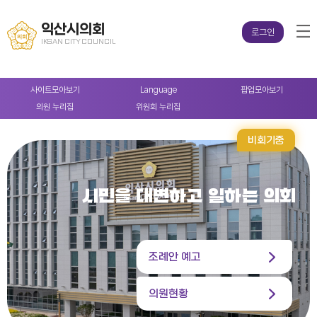
익산시의회
로그인
IKSAN CITY COUNCIL
사이트
모아보기
Language
팝업
모아보기
의원
누리집
위원회
누리집
비회기중
시민을 대변하고 일하는 의회
조례안 예고
의원현황