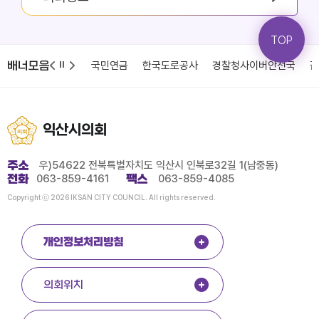
TOP
배너모음
청
국민건강보험
국민연금
한국도로공사
경찰청사이버안전국
감
익산시의회
주소
우)54622 전북특별자치도 익산시 인북로32길 1(남중동)
전화
063-859-4161
팩스
063-859-4085
Copyright ⓒ 2026 IKSAN CITY COUNCIL. All rights reserved.
개인정보처리방침
의회위치