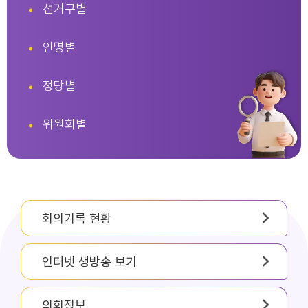
선거구별
인명별
정당별
위원회별
회의기록 현황
인터넷 생방송 보기
의회정보