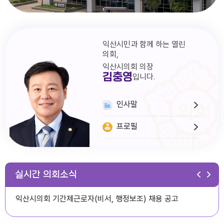
익산시민과 함께 하는 열린
의회,
익산시의회 의장
김충영
입니다.
인사말
프로필
다다익산(2026.1월호) 의회편
실시간 의회소식
익산시의회 기간제근로자(비서, 행정보조) 채용 공고