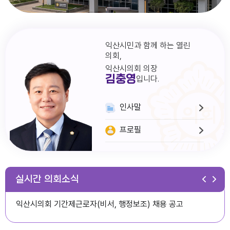
익산시민과 함께 하는 열린
의회,
익산시의회 의장
김충영
입니다.
인사말
프로필
다다익산(2026.1월호) 의회편
실시간 의회소식
익산시의회 기간제근로자(비서, 행정보조) 채용 공고