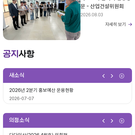
문 - 산업건설위원회
2026.08.03
자세히 보기
제279회 익산시의회 임시회 집회공고
2026년도 회기운영 계획(변경)
공지
사항
2026-03-26
새소식
제10대 익산시의회 개원
2026년 2분기 홍보예산 운용현황
다다익산(2025.12월호) 의회편
2026-07-07
2025-12-03
의정소식
제278회 익산시의회 임시회 의사일정(안)
제279회 익산시의회(임시회) 의사일정(안)