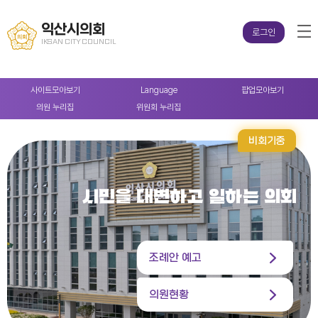
익산시의회
로그인
IKSAN CITY COUNCIL
사이트
모아보기
Language
팝업
모아보기
의원
누리집
위원회
누리집
비회기중
시민을 대변하고 일하는 의회
조례안 예고
의원현황