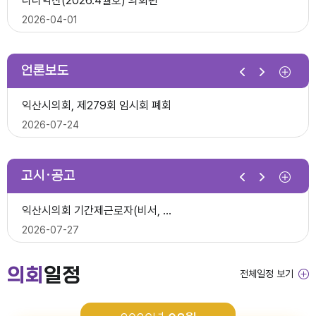
다다익산(2026.4월호) 의회편
익산시의회, 제10대 의원 당선인 간담회 및 직무교육 실시
2026-07-07
2026-04-01
2026-06-26
2026년 1분기 홍보예산 운용현황
언론보도
제278회 익산시의회 임시회 의사일정(안)
다다익산(2026.3월호) 의회편
익산시의회, 제279회 임시회 폐회
익산시의회 기간제근로자(중증장애 의원 활동보조) 채용 공고
2026-06-22
2026-03-03
2026-07-24
2026-06-30
다다익산(2026.4월호) 의회편
고시·공고
2026년 1분기 홍보예산 운용현황
다다익산(2026.2월호) 의회편
익산시의회 상임위원회 ‘현장 속으로!’
익산시의회 기간제근로자(비서, 행정보조) 채용 공고
2026-04-08
2026-02-02
2026-07-15
2026-07-27
다다익산(2026.3월호) 의회편
의회
일정
전체일정 보기
2026년도 회기운영 계획(변경)
다다익산(2026.1월호) 의회편
익산시의회, 제279회 임시회 개회
2026년도 제4회 익산시의회 지방임기제공무원 채용시험 최종합격..