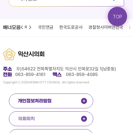
TOP
배너모음
청
국민건강보험
국민연금
한국도로공사
경찰청사이버안전국
감
익산시의회
주소
우)54622 전북특별자치도 익산시 인북로32길 1(남중동)
전화
063-859-4161
팩스
063-859-4085
Copyright ⓒ 2026 IKSAN CITY COUNCIL. All rights reserved.
개인정보처리방침
의회위치