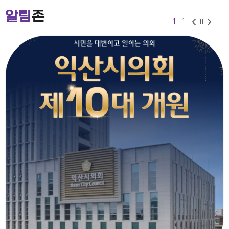
2026-07-24
2026-06-30
알림
존
1
- 1
익산시의회 기간제근로자(비서, 행정보조) 채용 공고
2026-07-27