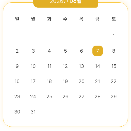
2026년
08월
2026-03-26
2026-01-05
2026-07-13
2026-07-16
다다익산(2026.2월호) 의회편
일
월
화
수
목
금
토
1
2026년 2분기 홍보예산 운용현황
다다익산(2025.12월호) 의회편
제10대 익산시의회 개원
2026년도 제4회 익산시의회 지방임기제공무원 채용시험 서류전형..
2026-07-07
2025-12-03
2
3
4
5
6
7
8
2026-07-02
2026-07-10
다다익산(2026.1월호) 의회편
9
10
11
12
13
14
15
16
17
18
19
20
21
22
다다익산(2026.4월호) 의회편
익산시의회, 제10대 의원 당선인 간담회 및 직무교육 실시
제279회 익산시의회 임시회 집회공고
익산시의회 기간제근로자(비서, 행정보조) 채용 공고
2026-04-01
2026-06-26
2026-07-07
23
24
25
26
27
28
29
30
31
익산시의회, 제279회 임시회 폐회
익산시의회 기간제근로자(중증장애 의원 활동보조) 채용 공고