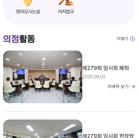
찾아오시는길
자치법규
익산시의회, 제279회 임시회 개회
의정
활동
더보기
2026년도 제4회 익산시의회 지방임기제공무원 채용시험 서류전형 합격자 및 면접일정 공고
제279회 임시회 폐회
2026.08.03
자세히 보기
2026년 2분기 홍보예산 운용현황
제279회 임시회 현장방
제279회 익산시의회(임시회) 의사일정(안)