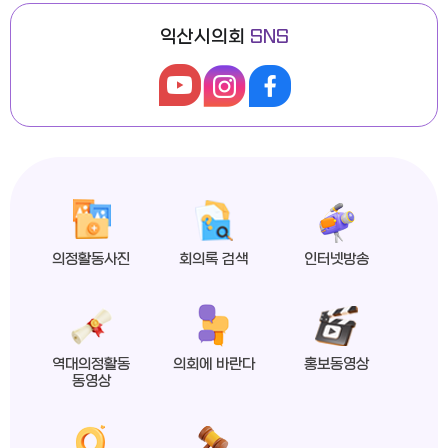
익산시의회
SNS
익산시의회, 제279회 임시회 폐회
2026년도 제4회 익산시의회 지방임기제공무원 채용시험 최종합격자 공고
의정활동사진
회의록 검색
인터넷방송
익산시의회 상임위원회 ‘현장 속으로!’
역대의정활동
의회에 바란다
홍보동영상
동영상