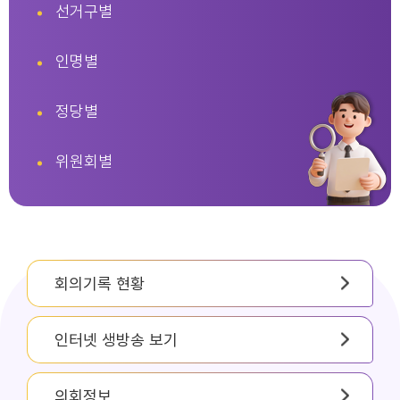
선거구별
인명별
정당별
위원회별
회의기록 현황
인터넷 생방송 보기
의회정보