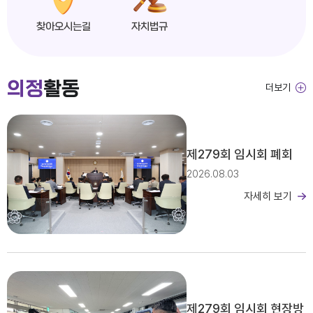
찾아오시는길
자치법규
익산시의회, 제279회 임시회 개회
의정
활동
더보기
2026년도 제4회 익산시의회 지방임기제공무원 채용시험 서류전형 합격자 및 면접일정 공고
제279회 임시회 폐회
2026.08.03
자세히 보기
2026년 2분기 홍보예산 운용현황
제279회 임시회 현장방
제279회 익산시의회(임시회) 의사일정(안)