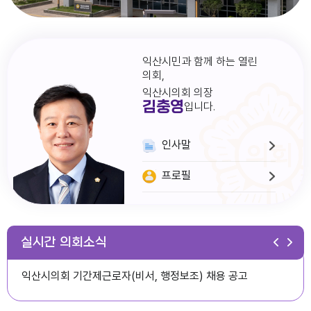
익산시민과 함께 하는 열린
의회,
익산시의회 의장
김충영
입니다.
인사말
프로필
다다익산(2026.1월호) 의회편
실시간 의회소식
익산시의회 기간제근로자(비서, 행정보조) 채용 공고