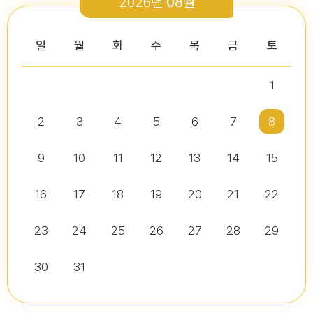
2026년
08월
2026-03-26
2026-01-05
2026-07-13
2026-07-16
다다익산(2026.2월호) 의회편
일
월
화
수
목
금
토
1
2026년 2분기 홍보예산 운용현황
다다익산(2025.12월호) 의회편
제10대 익산시의회 개원
2026년도 제4회 익산시의회 지방임기제공무원 채용시험 서류전형..
2026-07-07
2025-12-03
2
3
4
5
6
7
8
2026-07-02
2026-07-10
다다익산(2026.1월호) 의회편
9
10
11
12
13
14
15
16
17
18
19
20
21
22
다다익산(2026.4월호) 의회편
익산시의회, 제10대 의원 당선인 간담회 및 직무교육 실시
제279회 익산시의회 임시회 집회공고
익산시의회 기간제근로자(비서, 행정보조) 채용 공고
2026-04-01
2026-06-26
2026-07-07
23
24
25
26
27
28
29
30
31
익산시의회, 제279회 임시회 폐회
익산시의회 기간제근로자(중증장애 의원 활동보조) 채용 공고