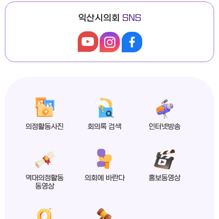
익산시의회
SNS
익산시의회, 제279회 임시회 폐회
2026년도 제4회 익산시의회 지방임기제공무원 채용시험 최종합격자 공고
의정활동사진
회의록 검색
인터넷방송
익산시의회 상임위원회 ‘현장 속으로!’
역대의정활동
의회에 바란다
홍보동영상
동영상