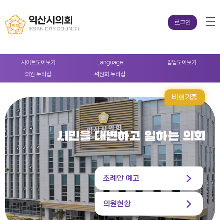
익산시의회
로그인
IKSAN CITY COUNCIL
사이트
모아보기
Language
팝업
모아보기
의원
누리집
위원회
누리집
비회기중
시민을 대변하고 일하는 의회
조례안 예고
의원현황