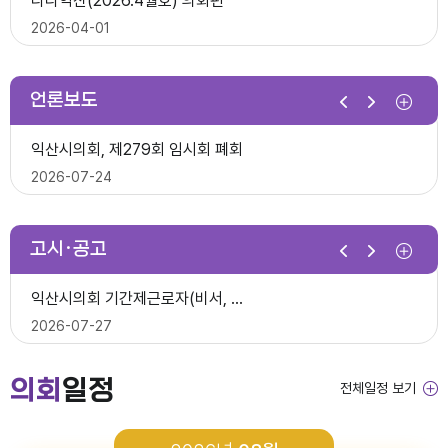
다다익산(2026.4월호) 의회편
익산시의회, 제10대 의원 당선인 간담회 및 직무교육 실시
2026-07-07
2026-04-01
2026-06-26
2026년 1분기 홍보예산 운용현황
언론보도
제278회 익산시의회 임시회 의사일정(안)
다다익산(2026.3월호) 의회편
익산시의회, 제279회 임시회 폐회
익산시의회 기간제근로자(중증장애 의원 활동보조) 채용 공고
2026-06-22
2026-03-03
2026-07-24
2026-06-30
다다익산(2026.4월호) 의회편
고시·공고
2026년 1분기 홍보예산 운용현황
다다익산(2026.2월호) 의회편
익산시의회 상임위원회 ‘현장 속으로!’
익산시의회 기간제근로자(비서, 행정보조) 채용 공고
2026-04-08
2026-02-02
2026-07-15
2026-07-27
다다익산(2026.3월호) 의회편
의회
일정
전체일정 보기
2026년도 회기운영 계획(변경)
다다익산(2026.1월호) 의회편
익산시의회, 제279회 임시회 개회
2026년도 제4회 익산시의회 지방임기제공무원 채용시험 최종합격..