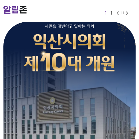
2026-07-24
2026-06-30
알림
존
1
- 1
익산시의회 기간제근로자(비서, 행정보조) 채용 공고
2026-07-27