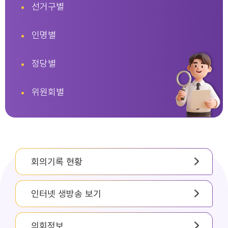
선거구별
인명별
정당별
위원회별
회의기록 현황
인터넷 생방송 보기
의회정보