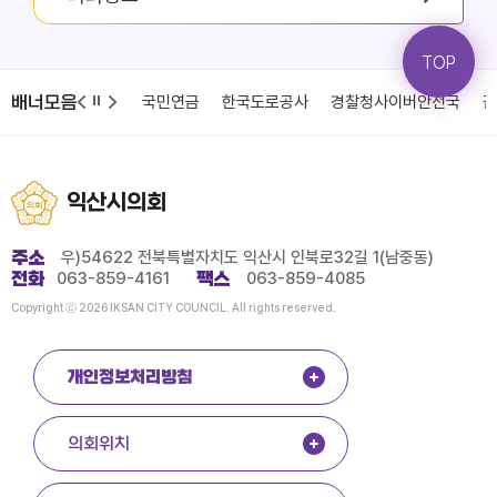
TOP
배너모음
청
국민건강보험
국민연금
한국도로공사
경찰청사이버안전국
감
익산시의회
주소
우)54622 전북특별자치도 익산시 인북로32길 1(남중동)
전화
063-859-4161
팩스
063-859-4085
Copyright ⓒ 2026 IKSAN CITY COUNCIL. All rights reserved.
개인정보처리방침
의회위치