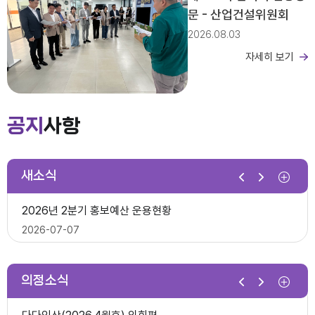
문 - 산업건설위원회
2026.08.03
자세히 보기
제279회 익산시의회 임시회 집회공고
2026년도 회기운영 계획(변경)
공지
사항
2026-03-26
새소식
제10대 익산시의회 개원
2026년 2분기 홍보예산 운용현황
다다익산(2025.12월호) 의회편
2026-07-07
2025-12-03
의정소식
제278회 익산시의회 임시회 의사일정(안)
제279회 익산시의회(임시회) 의사일정(안)