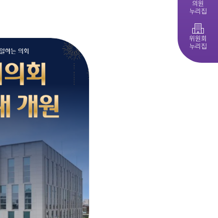
의원
누리집
제279회 익산시의회 임시회 집회공고
익산시의회, 제10대 의원 당선인 간담회 및 직무교육 실시
다다익산(2026.4월호) 의회편
위원회
누리집
익산시의회 기간제근로자(중증장애 의원 활동보조) 채용 공고
익산시의회, 제279회 임시회 폐회
익산시의회 기간제근로자(비서, 행정보조) 채용 공고