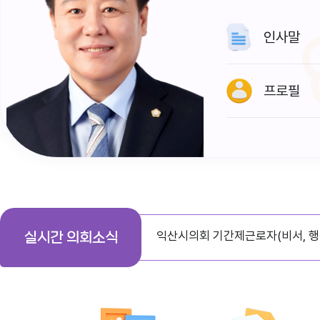
인사말
프로필
다다익산(2026.1월호) 의회편
익산시의회 기간제근로자(비서, 행
실시간 의회소식
익산시의회, 제279회 임시회 폐회