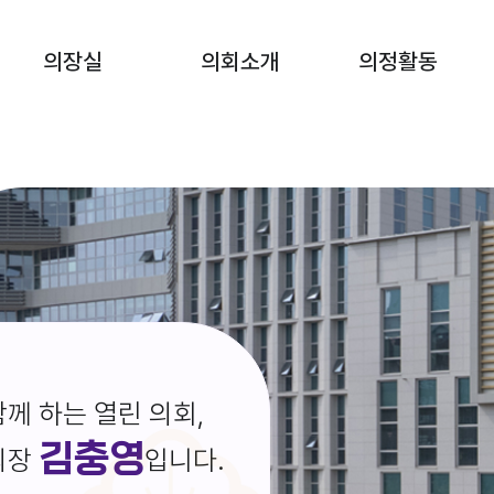
의장실
의회소개
의정활동
께 하는 열린 의회,
김충영
의장
입니다.