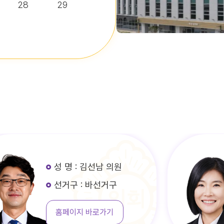
28
29
성 명 : 김선남 의원
선거구 : 바선거구
홈페이지 바로가기