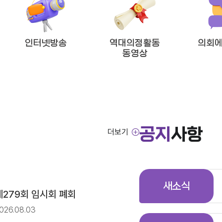
방임기제공무원 채용시험 최종합격자 공고
인터넷방송
역대의정활동
의회에
동영상
!’
공지
사항
더보기
방임기제공무원 채용시험 서류전형 합격자 및 면접일정 공고
새소식
제279회 임시회 폐회
026.08.03