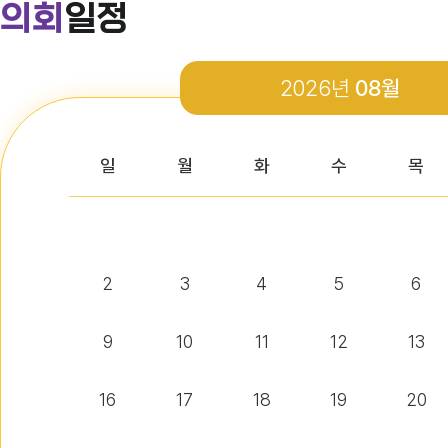
의회
일정
다다익산(2026.4월호) 의회편
2026년
08월
다다익산(2026.3월호) 의회편
일
월
화
수
목
다다익산(2026.2월호) 의회편
2
3
4
5
6
다다익산(2026.1월호) 의회편
9
10
11
12
13
16
17
18
19
20
익산시의회 기간제근로자(비서, 행