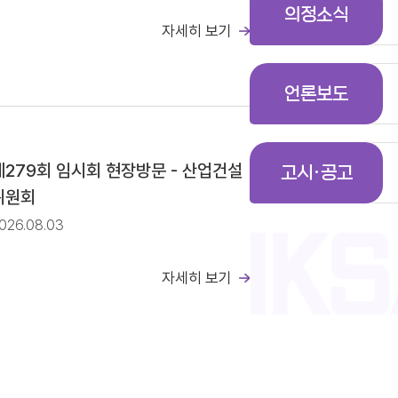
의정소식
자세히 보기
일정(안)
언론보도
공고
제279회 임시회 현장방문 - 산업건설
고시·공고
위원회
026.08.03
자세히 보기
일정(안)