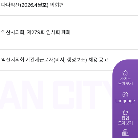
익산시의회, 제10대 의원 당선인 간담회 및 직무교육 실시
다다익산(2026.4월호) 의회편
제279회 익산시의회(임시회) 의사일정(안)
익산시의회 기간제근로자(중증장애 의원 활동보조) 채용 공고
익산시의회, 제279회 임시회 폐회
다다익산(2026.3월호) 의회편
제278회 익산시의회 임시회 의사일정(안)
익산시의회 기간제근로자(비서, 행정보조) 채용 공고
익산시의회 상임위원회 ‘현장 속으로!’
다다익산(2026.2월호) 의회편
2026년 1분기 홍보예산 운용현황
사이트
모아보기
2026년도 제4회 익산시의회 지방임기제공무원 채용시험 최종합격..
익산시의회, 제279회 임시회 개회
다다익산(2026.1월호) 의회편
Language
2026년도 회기운영 계획(변경)
팝업
2026년도 제4회 익산시의회 지방임기제공무원 채용시험 서류전형..
모아보기
제10대 익산시의회 개원
다다익산(2025.12월호) 의회편
2026년 2분기 홍보예산 운용현황