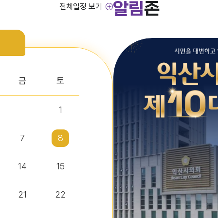
알림
존
전체일정 보기
금
토
1
7
8
14
15
21
22
정보조) 채용 공고