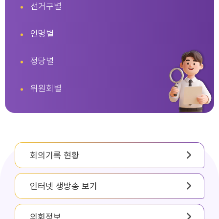
선거구별
인명별
정당별
위원회별
회의기록 현황
인터넷 생방송 보기
의회정보