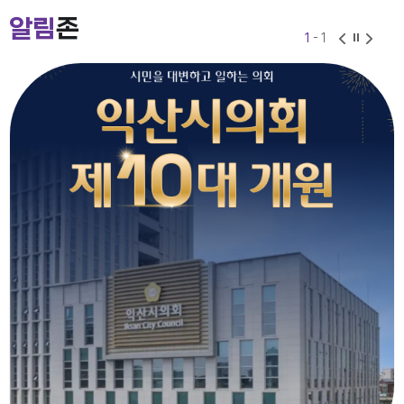
2026-07-24
2026-06-30
알림
존
1
- 1
익산시의회 기간제근로자(비서, 행정보조) 채용 공고
2026-07-27