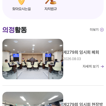
찾아오시는길
자치법규
익산시의회, 제279회 임시회 개회
의정
활동
더보기
2026년도 제4회 익산시의회 지방임기제공무원 채용시험 서류전형 합격자 및 면접일정 공고
제279회 임시회 폐회
2026.08.03
자세히 보기
2026년 2분기 홍보예산 운용현황
제279회 임시회 현장방
제279회 익산시의회(임시회) 의사일정(안)