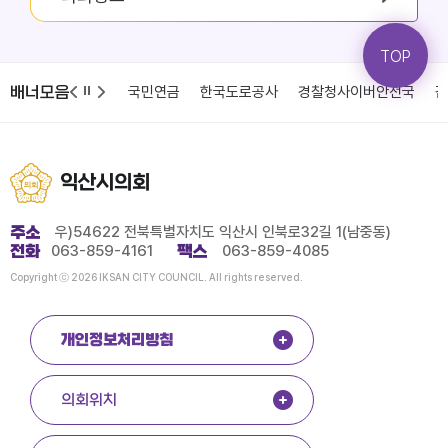
TOP
배너모음
청
국민건강보험
국민연금
한국도로공사
경찰청사이버안전국
감
익산시의회
주소
우)54622 전북특별자치도 익산시 인북로32길 1(남중동)
전화
063-859-4161
팩스
063-859-4085
Copyright ⓒ 2026 IKSAN CITY COUNCIL. All rights reserved.
개인정보처리방침
의회위치