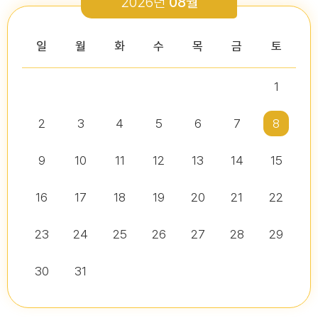
2026년
08월
2026-03-26
2026-01-05
2026-07-13
2026-07-16
다다익산(2026.2월호) 의회편
일
월
화
수
목
금
토
1
2026년 2분기 홍보예산 운용현황
다다익산(2025.12월호) 의회편
제10대 익산시의회 개원
2026년도 제4회 익산시의회 지방임기제공무원 채용시험 서류전형..
2026-07-07
2025-12-03
2
3
4
5
6
7
8
2026-07-02
2026-07-10
다다익산(2026.1월호) 의회편
9
10
11
12
13
14
15
16
17
18
19
20
21
22
다다익산(2026.4월호) 의회편
익산시의회, 제10대 의원 당선인 간담회 및 직무교육 실시
제279회 익산시의회 임시회 집회공고
익산시의회 기간제근로자(비서, 행정보조) 채용 공고
2026-04-01
2026-06-26
2026-07-07
23
24
25
26
27
28
29
30
31
익산시의회, 제279회 임시회 폐회
익산시의회 기간제근로자(중증장애 의원 활동보조) 채용 공고