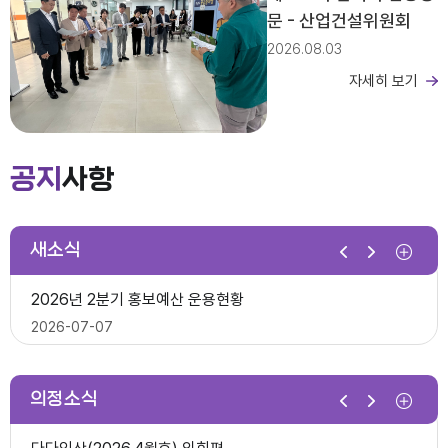
문 - 산업건설위원회
2026.08.03
자세히 보기
제279회 익산시의회 임시회 집회공고
2026년도 회기운영 계획(변경)
공지
사항
2026-03-26
새소식
제10대 익산시의회 개원
2026년 2분기 홍보예산 운용현황
다다익산(2025.12월호) 의회편
2026-07-07
2025-12-03
의정소식
제278회 익산시의회 임시회 의사일정(안)
제279회 익산시의회(임시회) 의사일정(안)