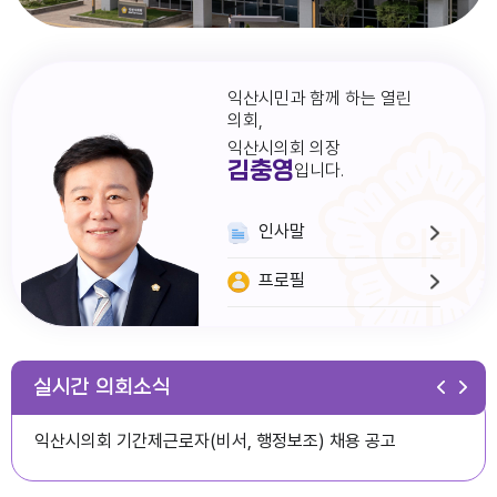
익산시민과 함께 하는 열린
의회,
익산시의회 의장
김충영
입니다.
인사말
프로필
다다익산(2026.1월호) 의회편
실시간 의회소식
익산시의회 기간제근로자(비서, 행정보조) 채용 공고