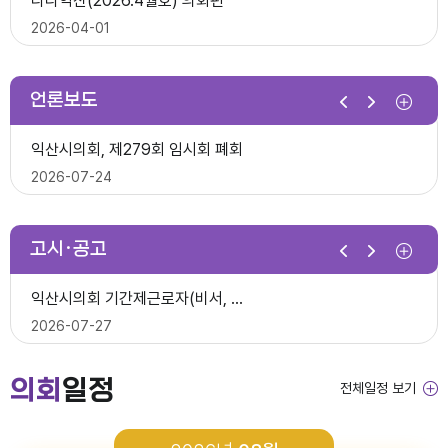
다다익산(2026.4월호) 의회편
익산시의회, 제10대 의원 당선인 간담회 및 직무교육 실시
2026-07-07
2026-04-01
2026-06-26
2026년 1분기 홍보예산 운용현황
언론보도
제278회 익산시의회 임시회 의사일정(안)
다다익산(2026.3월호) 의회편
익산시의회, 제279회 임시회 폐회
익산시의회 기간제근로자(중증장애 의원 활동보조) 채용 공고
2026-06-22
2026-03-03
2026-07-24
2026-06-30
다다익산(2026.4월호) 의회편
고시·공고
2026년 1분기 홍보예산 운용현황
다다익산(2026.2월호) 의회편
익산시의회 상임위원회 ‘현장 속으로!’
익산시의회 기간제근로자(비서, 행정보조) 채용 공고
2026-04-08
2026-02-02
2026-07-15
2026-07-27
다다익산(2026.3월호) 의회편
의회
일정
전체일정 보기
2026년도 회기운영 계획(변경)
다다익산(2026.1월호) 의회편
익산시의회, 제279회 임시회 개회
2026년도 제4회 익산시의회 지방임기제공무원 채용시험 최종합격..