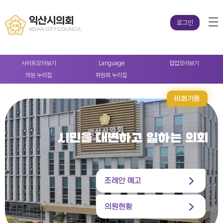
익산시의회
로그인
IKSAN CITY COUNCIL
사이트
모아보기
Language
팝업
모아보기
의원
누리집
위원회
누리집
비회기중
시민을 대변하고 일하는 의회
조례안 예고
의원현황