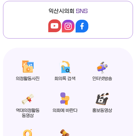
익산시의회
SNS
익산시의회, 제279회 임시회 폐회
2026년도 제4회 익산시의회 지방임기제공무원 채용시험 최종합격자 공고
의정활동사진
회의록 검색
인터넷방송
익산시의회 상임위원회 ‘현장 속으로!’
역대의정활동
의회에 바란다
홍보동영상
동영상