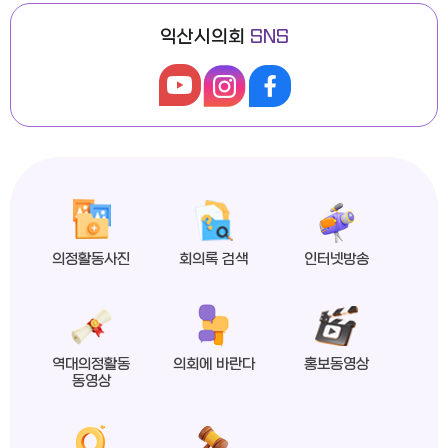
익산시의회
SNS
익산시의회, 제279회 임시회 폐회
2026년도 제4회 익산시의회 지방임기제공무원 채용시험 최종합격자 공고
의정활동사진
회의록 검색
인터넷방송
익산시의회 상임위원회 ‘현장 속으로!’
역대의정활동
의회에 바란다
홍보동영상
동영상