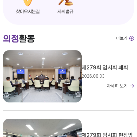
찾아오시는길
자치법규
익산시의회, 제279회 임시회 개회
의정
활동
더보기
2026년도 제4회 익산시의회 지방임기제공무원 채용시험 서류전형 합격자 및 면접일정 공고
제279회 임시회 폐회
2026.08.03
자세히 보기
2026년 2분기 홍보예산 운용현황
제279회 임시회 현장방
제279회 익산시의회(임시회) 의사일정(안)