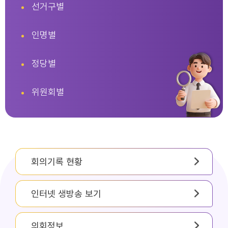
선거구별
인명별
정당별
위원회별
회의기록 현황
인터넷 생방송 보기
의회정보