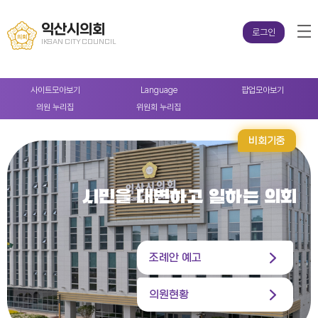
익산시의회
로그인
IKSAN CITY COUNCIL
사이트
모아보기
Language
팝업
모아보기
의원
누리집
위원회
누리집
비회기중
시민을 대변하고 일하는 의회
조례안 예고
의원현황