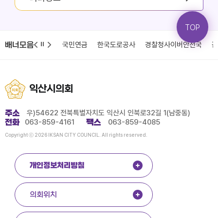
TOP
배너모음
청
국민건강보험
국민연금
한국도로공사
경찰청사이버안전국
감
익산시의회
주소
우)54622 전북특별자치도 익산시 인북로32길 1(남중동)
전화
063-859-4161
팩스
063-859-4085
Copyright ⓒ 2026 IKSAN CITY COUNCIL. All rights reserved.
개인정보처리방침
의회위치