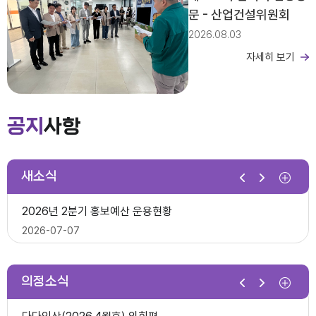
문 - 산업건설위원회
2026.08.03
자세히 보기
제279회 익산시의회 임시회 집회공고
2026년도 회기운영 계획(변경)
공지
사항
2026-03-26
새소식
제10대 익산시의회 개원
2026년 2분기 홍보예산 운용현황
다다익산(2025.12월호) 의회편
2026-07-07
2025-12-03
의정소식
제278회 익산시의회 임시회 의사일정(안)
제279회 익산시의회(임시회) 의사일정(안)