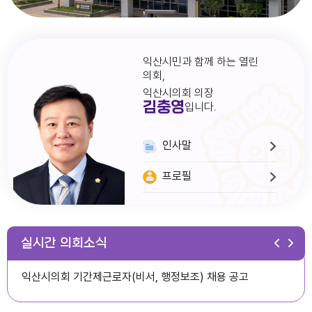
익산시민과 함께 하는 열린
의회,
익산시의회 의장
김충영
입니다.
인사말
프로필
다다익산(2026.1월호) 의회편
실시간 의회소식
익산시의회 기간제근로자(비서, 행정보조) 채용 공고