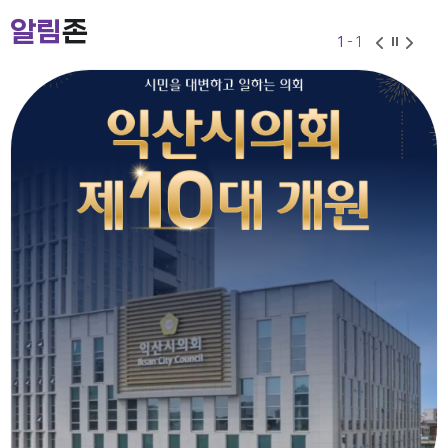
2026-07-24
2026-06-30
알림
존
1
- 1
익산시의회 기간제근로자(비서, 행정보조) 채용 공고
2026-07-27