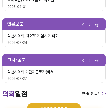
다다익산(2026.4월호) 의회편
익산시의회, 제10대 의원 당선인 간담회 및 직무교육 실시
2026-07-07
2026-04-01
2026-06-26
2026년 1분기 홍보예산 운용현황
언론보도
제278회 익산시의회 임시회 의사일정(안)
다다익산(2026.3월호) 의회편
익산시의회, 제279회 임시회 폐회
익산시의회 기간제근로자(중증장애 의원 활동보조) 채용 공고
2026-06-22
2026-03-03
2026-07-24
2026-06-30
다다익산(2026.4월호) 의회편
고시·공고
2026년 1분기 홍보예산 운용현황
다다익산(2026.2월호) 의회편
익산시의회 상임위원회 ‘현장 속으로!’
익산시의회 기간제근로자(비서, 행정보조) 채용 공고
2026-04-08
2026-02-02
2026-07-15
2026-07-27
다다익산(2026.3월호) 의회편
의회
일정
전체일정 보기
2026년도 회기운영 계획(변경)
다다익산(2026.1월호) 의회편
익산시의회, 제279회 임시회 개회
2026년도 제4회 익산시의회 지방임기제공무원 채용시험 최종합격..