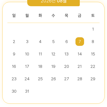
2026년
08월
2026-03-26
2026-01-05
2026-07-13
2026-07-16
다다익산(2026.2월호) 의회편
일
월
화
수
목
금
토
1
2026년 2분기 홍보예산 운용현황
다다익산(2025.12월호) 의회편
제10대 익산시의회 개원
2026년도 제4회 익산시의회 지방임기제공무원 채용시험 서류전형..
2026-07-07
2025-12-03
2
3
4
5
6
7
8
2026-07-02
2026-07-10
다다익산(2026.1월호) 의회편
9
10
11
12
13
14
15
16
17
18
19
20
21
22
다다익산(2026.4월호) 의회편
익산시의회, 제10대 의원 당선인 간담회 및 직무교육 실시
제279회 익산시의회 임시회 집회공고
익산시의회 기간제근로자(비서, 행정보조) 채용 공고
2026-04-01
2026-06-26
2026-07-07
23
24
25
26
27
28
29
30
31
익산시의회, 제279회 임시회 폐회
익산시의회 기간제근로자(중증장애 의원 활동보조) 채용 공고