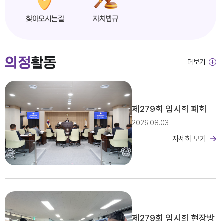
찾아오시는길
자치법규
익산시의회, 제279회 임시회 개회
의정
활동
더보기
2026년도 제4회 익산시의회 지방임기제공무원 채용시험 서류전형 합격자 및 면접일정 공고
제279회 임시회 폐회
2026.08.03
자세히 보기
2026년 2분기 홍보예산 운용현황
제279회 임시회 현장방
제279회 익산시의회(임시회) 의사일정(안)