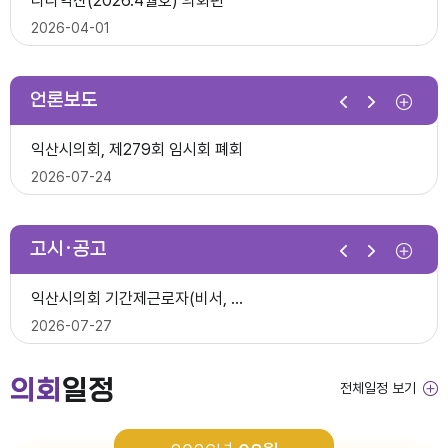
다다익산(2026.4월호) 의회편
익산시의회, 제10대 의원 당선인 간담회 및 직무교육 실시
2026-07-07
2026-04-01
2026-06-26
2026년 1분기 홍보예산 운용현황
언론보도
제278회 익산시의회 임시회 의사일정(안)
다다익산(2026.3월호) 의회편
익산시의회, 제279회 임시회 폐회
익산시의회 기간제근로자(중증장애 의원 활동보조) 채용 공고
2026-06-22
2026-03-03
2026-07-24
2026-06-30
다다익산(2026.4월호) 의회편
고시·공고
2026년 1분기 홍보예산 운용현황
다다익산(2026.2월호) 의회편
익산시의회 상임위원회 ‘현장 속으로!’
익산시의회 기간제근로자(비서, 행정보조) 채용 공고
2026-04-08
2026-02-02
2026-07-15
2026-07-27
다다익산(2026.3월호) 의회편
의회
일정
전체일정 보기
2026년도 회기운영 계획(변경)
다다익산(2026.1월호) 의회편
익산시의회, 제279회 임시회 개회
2026년도 제4회 익산시의회 지방임기제공무원 채용시험 최종합격..