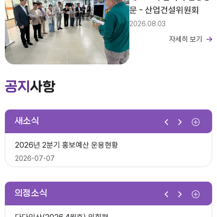
문 - 산업건설위원회
2026.08.03
자세히 보기
제279회 익산시의회 임시회 집회공고
2026년도 회기운영 계획(변경)
공지
사항
2026-03-26
새소식
제10대 익산시의회 개원
2026년 2분기 홍보예산 운용현황
다다익산(2025.12월호) 의회편
2026-07-07
2025-12-03
의정소식
제278회 익산시의회 임시회 의사일정(안)
제279회 익산시의회(임시회) 의사일정(안)