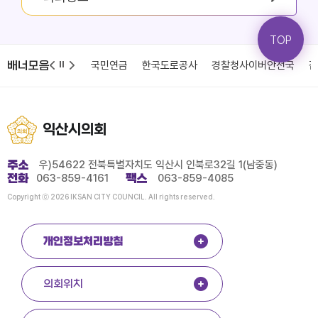
TOP
배너모음
강보험
국민연금
한국도로공사
경찰청사이버안전국
감사원 188
익산시의회
주소
우)54622 전북특별자치도 익산시 인북로32길 1(남중동)
전화
063-859-4161
팩스
063-859-4085
Copyright ⓒ 2026 IKSAN CITY COUNCIL. All rights reserved.
개인정보처리방침
의회위치