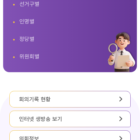
선거구별
인명별
정당별
위원회별
회의기록 현황
인터넷 생방송 보기
의회정보