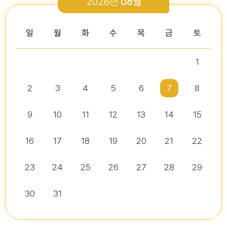
2026년
08월
2026-03-26
2026-01-05
2026-07-13
2026-07-16
다다익산(2026.2월호) 의회편
일
월
화
수
목
금
토
1
2026년 2분기 홍보예산 운용현황
다다익산(2025.12월호) 의회편
제10대 익산시의회 개원
2026년도 제4회 익산시의회 지방임기제공무원 채용시험 서류전형..
2026-07-07
2025-12-03
2
3
4
5
6
7
8
2026-07-02
2026-07-10
다다익산(2026.1월호) 의회편
9
10
11
12
13
14
15
16
17
18
19
20
21
22
다다익산(2026.4월호) 의회편
익산시의회, 제10대 의원 당선인 간담회 및 직무교육 실시
제279회 익산시의회 임시회 집회공고
익산시의회 기간제근로자(비서, 행정보조) 채용 공고
2026-04-01
2026-06-26
2026-07-07
23
24
25
26
27
28
29
30
31
익산시의회, 제279회 임시회 폐회
익산시의회 기간제근로자(중증장애 의원 활동보조) 채용 공고