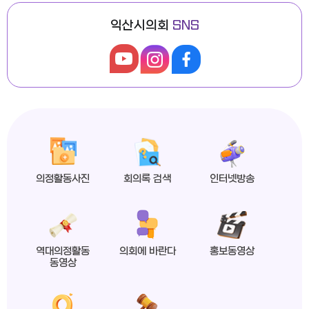
익산시의회
SNS
익산시의회, 제279회 임시회 폐회
2026년도 제4회 익산시의회 지방임기제공무원 채용시험 최종합격자 공고
의정활동사진
회의록 검색
인터넷방송
익산시의회 상임위원회 ‘현장 속으로!’
역대의정활동
의회에 바란다
홍보동영상
동영상