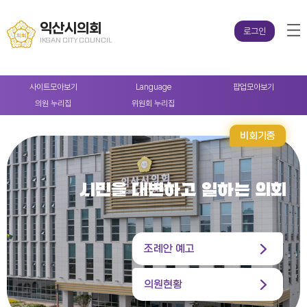
익산시의회
로그인
IKSAN CITY COUNCIL
사이트
모아보기
Language
팝업
모아보기
의원
누리집
위원회
누리집
비회기중
시민을 대변하고 일하는 의회
조례안 예고
의원현황