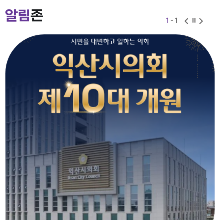
2026-07-24
2026-06-30
알림
존
1
- 1
익산시의회 기간제근로자(비서, 행정보조) 채용 공고
2026-07-27