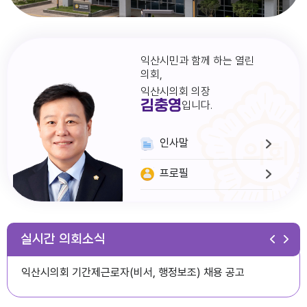
익산시민과 함께 하는 열린
의회,
익산시의회 의장
김충영
입니다.
인사말
프로필
다다익산(2026.1월호) 의회편
실시간 의회소식
익산시의회 기간제근로자(비서, 행정보조) 채용 공고