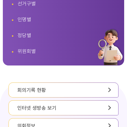
선거구별
인명별
정당별
위원회별
회의기록 현황
인터넷 생방송 보기
의회정보