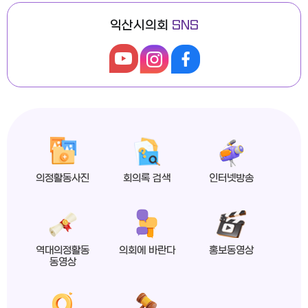
익산시의회
SNS
익산시의회, 제279회 임시회 폐회
2026년도 제4회 익산시의회 지방임기제공무원 채용시험 최종합격자 공고
의정활동사진
회의록 검색
인터넷방송
익산시의회 상임위원회 ‘현장 속으로!’
역대의정활동
의회에 바란다
홍보동영상
동영상