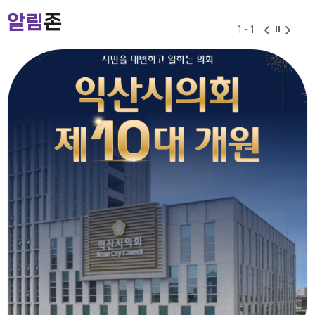
2026-07-24
2026-06-30
알림
존
1
- 1
익산시의회 기간제근로자(비서, 행정보조) 채용 공고
2026-07-27