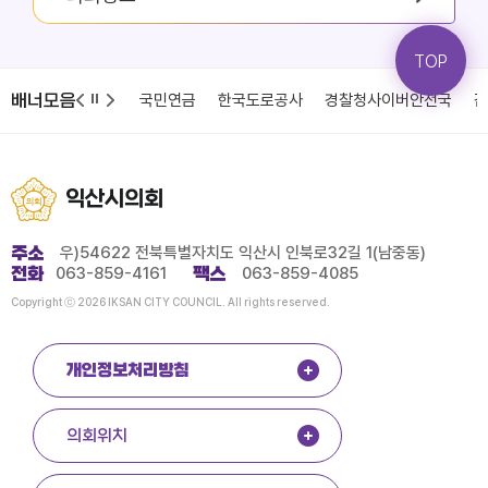
TOP
배너모음
청
국민건강보험
국민연금
한국도로공사
경찰청사이버안전국
감
익산시의회
주소
우)54622 전북특별자치도 익산시 인북로32길 1(남중동)
전화
063-859-4161
팩스
063-859-4085
Copyright ⓒ 2026 IKSAN CITY COUNCIL. All rights reserved.
개인정보처리방침
의회위치