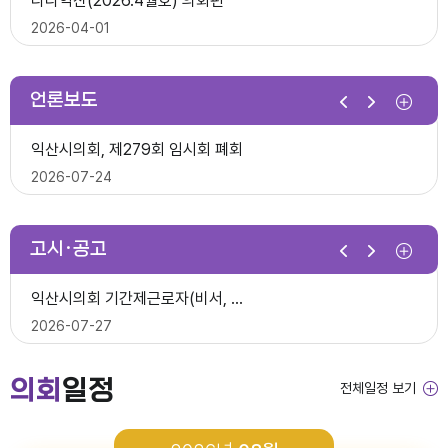
다다익산(2026.4월호) 의회편
익산시의회, 제10대 의원 당선인 간담회 및 직무교육 실시
2026-07-07
2026-04-01
2026-06-26
2026년 1분기 홍보예산 운용현황
언론보도
제278회 익산시의회 임시회 의사일정(안)
다다익산(2026.3월호) 의회편
익산시의회, 제279회 임시회 폐회
익산시의회 기간제근로자(중증장애 의원 활동보조) 채용 공고
2026-06-22
2026-03-03
2026-07-24
2026-06-30
다다익산(2026.4월호) 의회편
고시·공고
2026년 1분기 홍보예산 운용현황
다다익산(2026.2월호) 의회편
익산시의회 상임위원회 ‘현장 속으로!’
익산시의회 기간제근로자(비서, 행정보조) 채용 공고
2026-04-08
2026-02-02
2026-07-15
2026-07-27
다다익산(2026.3월호) 의회편
의회
일정
전체일정 보기
2026년도 회기운영 계획(변경)
다다익산(2026.1월호) 의회편
익산시의회, 제279회 임시회 개회
2026년도 제4회 익산시의회 지방임기제공무원 채용시험 최종합격..