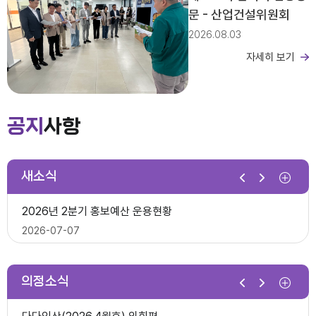
문 - 산업건설위원회
2026.08.03
자세히 보기
제279회 익산시의회 임시회 집회공고
2026년도 회기운영 계획(변경)
공지
사항
2026-03-26
새소식
제10대 익산시의회 개원
2026년 2분기 홍보예산 운용현황
다다익산(2025.12월호) 의회편
2026-07-07
2025-12-03
의정소식
제278회 익산시의회 임시회 의사일정(안)
제279회 익산시의회(임시회) 의사일정(안)