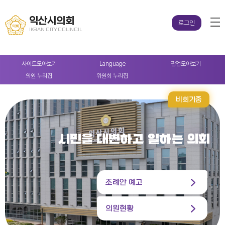
익산시의회
로그인
IKSAN CITY COUNCIL
사이트
모아보기
Language
팝업
모아보기
의원
누리집
위원회
누리집
비회기중
시민을 대변하고 일하는 의회
조례안 예고
의원현황