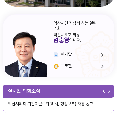
익산시민과 함께 하는 열린
의회,
익산시의회 의장
김충영
입니다.
인사말
프로필
다다익산(2026.1월호) 의회편
실시간 의회소식
익산시의회 기간제근로자(비서, 행정보조) 채용 공고