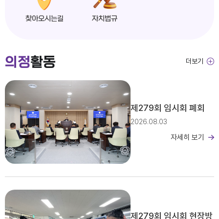
찾아오시는길
자치법규
익산시의회, 제279회 임시회 개회
의정
활동
더보기
2026년도 제4회 익산시의회 지방임기제공무원 채용시험 서류전형 합격자 및 면접일정 공고
제279회 임시회 폐회
2026.08.03
자세히 보기
2026년 2분기 홍보예산 운용현황
제279회 임시회 현장방
제279회 익산시의회(임시회) 의사일정(안)