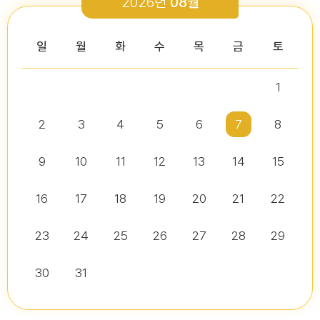
2026년
08월
2026-03-26
2026-01-05
2026-07-13
2026-07-16
다다익산(2026.2월호) 의회편
일
월
화
수
목
금
토
1
2026년 2분기 홍보예산 운용현황
다다익산(2025.12월호) 의회편
제10대 익산시의회 개원
2026년도 제4회 익산시의회 지방임기제공무원 채용시험 서류전형..
2026-07-07
2025-12-03
2
3
4
5
6
7
8
2026-07-02
2026-07-10
다다익산(2026.1월호) 의회편
9
10
11
12
13
14
15
16
17
18
19
20
21
22
다다익산(2026.4월호) 의회편
익산시의회, 제10대 의원 당선인 간담회 및 직무교육 실시
제279회 익산시의회 임시회 집회공고
익산시의회 기간제근로자(비서, 행정보조) 채용 공고
2026-04-01
2026-06-26
2026-07-07
23
24
25
26
27
28
29
30
31
익산시의회, 제279회 임시회 폐회
익산시의회 기간제근로자(중증장애 의원 활동보조) 채용 공고