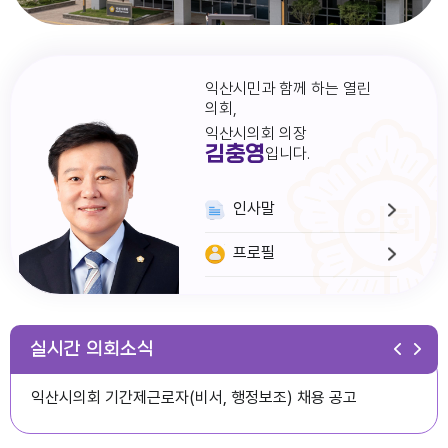
익산시민과 함께 하는 열린
의회,
익산시의회 의장
김충영
입니다.
인사말
프로필
다다익산(2026.1월호) 의회편
실시간 의회소식
익산시의회 기간제근로자(비서, 행정보조) 채용 공고