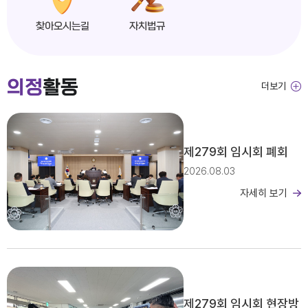
찾아오시는길
자치법규
익산시의회, 제279회 임시회 개회
의정
활동
더보기
2026년도 제4회 익산시의회 지방임기제공무원 채용시험 서류전형 합격자 및 면접일정 공고
제279회 임시회 폐회
2026.08.03
자세히 보기
2026년 2분기 홍보예산 운용현황
제279회 임시회 현장방
제279회 익산시의회(임시회) 의사일정(안)