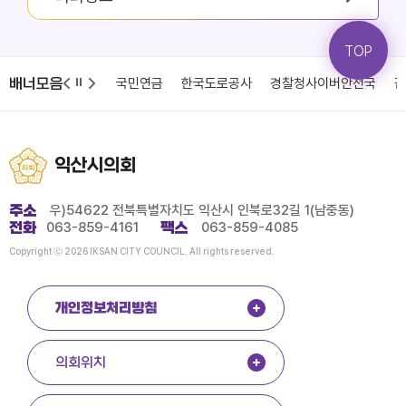
TOP
배너모음
청
국민건강보험
국민연금
한국도로공사
경찰청사이버안전국
감
익산시의회
주소
우)54622 전북특별자치도 익산시 인북로32길 1(남중동)
전화
063-859-4161
팩스
063-859-4085
Copyright ⓒ 2026 IKSAN CITY COUNCIL. All rights reserved.
개인정보처리방침
의회위치