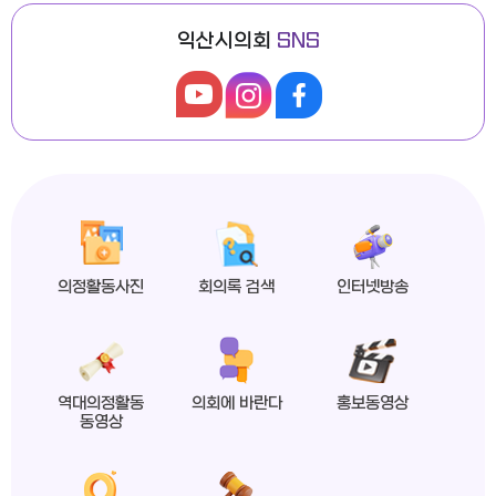
익산시의회
SNS
익산시의회, 제279회 임시회 폐회
2026년도 제4회 익산시의회 지방임기제공무원 채용시험 최종합격자 공고
의정활동사진
회의록 검색
인터넷방송
익산시의회 상임위원회 ‘현장 속으로!’
역대의정활동
의회에 바란다
홍보동영상
동영상