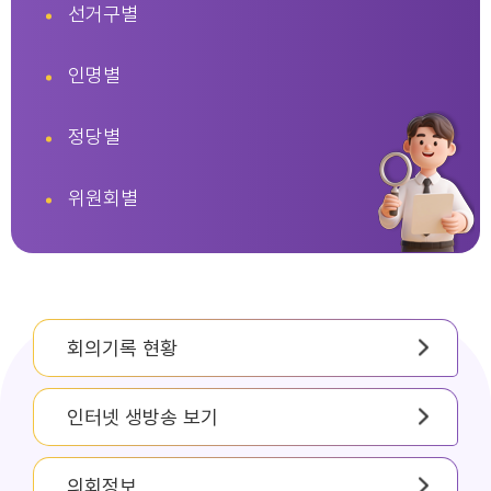
선거구별
인명별
정당별
위원회별
회의기록 현황
인터넷 생방송 보기
의회정보