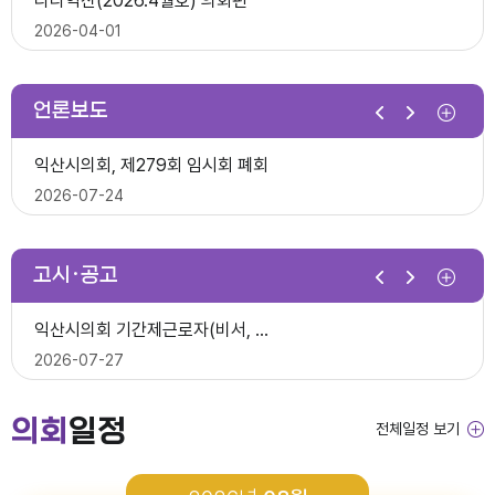
다다익산(2026.4월호) 의회편
익산시의회, 제10대 의원 당선인 간담회 및 직무교육 실시
2026-07-07
2026-04-01
2026-06-26
2026년 1분기 홍보예산 운용현황
언론보도
제278회 익산시의회 임시회 의사일정(안)
다다익산(2026.3월호) 의회편
익산시의회, 제279회 임시회 폐회
익산시의회 기간제근로자(중증장애 의원 활동보조) 채용 공고
2026-06-22
2026-03-03
2026-07-24
2026-06-30
다다익산(2026.4월호) 의회편
고시·공고
2026년 1분기 홍보예산 운용현황
다다익산(2026.2월호) 의회편
익산시의회 상임위원회 ‘현장 속으로!’
익산시의회 기간제근로자(비서, 행정보조) 채용 공고
2026-04-08
2026-02-02
2026-07-15
2026-07-27
다다익산(2026.3월호) 의회편
의회
일정
전체일정 보기
2026년도 회기운영 계획(변경)
다다익산(2026.1월호) 의회편
익산시의회, 제279회 임시회 개회
2026년도 제4회 익산시의회 지방임기제공무원 채용시험 최종합격..