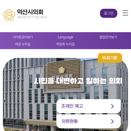
익산시의회
로그인
IKSAN CITY COUNCIL
사이트
모아보기
Language
팝업
모아보기
의원
누리집
위원회
누리집
비회기중
시민을 대변하고 일하는 의회
조례안 예고
의원현황