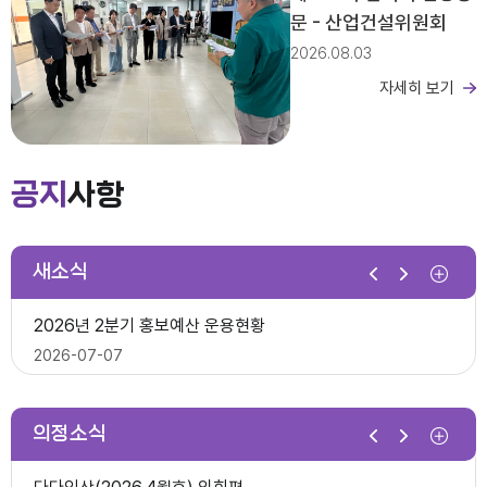
문 - 산업건설위원회
2026.08.03
자세히 보기
제279회 익산시의회 임시회 집회공고
2026년도 회기운영 계획(변경)
공지
사항
2026-03-26
새소식
제10대 익산시의회 개원
2026년 2분기 홍보예산 운용현황
다다익산(2025.12월호) 의회편
2026-07-07
2025-12-03
의정소식
제278회 익산시의회 임시회 의사일정(안)
제279회 익산시의회(임시회) 의사일정(안)