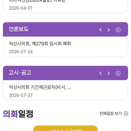
다다익산(2026.4월호) 의회편
익산시의회, 제10대 의원 당선인 간담회 및 직무교육 실시
2026-07-07
2026-04-01
2026-06-26
2026년 1분기 홍보예산 운용현황
언론보도
제278회 익산시의회 임시회 의사일정(안)
다다익산(2026.3월호) 의회편
익산시의회, 제279회 임시회 폐회
익산시의회 기간제근로자(중증장애 의원 활동보조) 채용 공고
2026-06-22
2026-03-03
2026-07-24
2026-06-30
다다익산(2026.4월호) 의회편
고시·공고
2026년 1분기 홍보예산 운용현황
다다익산(2026.2월호) 의회편
익산시의회 상임위원회 ‘현장 속으로!’
익산시의회 기간제근로자(비서, 행정보조) 채용 공고
2026-04-08
2026-02-02
2026-07-15
2026-07-27
다다익산(2026.3월호) 의회편
의회
일정
전체일정 보기
2026년도 회기운영 계획(변경)
다다익산(2026.1월호) 의회편
익산시의회, 제279회 임시회 개회
2026년도 제4회 익산시의회 지방임기제공무원 채용시험 최종합격..