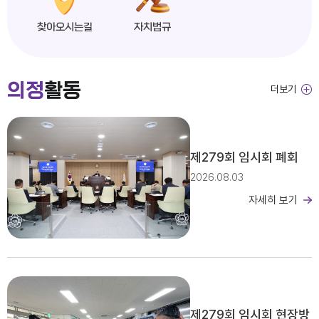
찾아오시는길
자치법규
익산시의회, 제279회 임시회 개회
의정
활동
더보기
2026년도 제4회 익산시의회 지방임기제공무원 채용시험 서류전형 합격자 및 면접일정 공고
제279회 임시회 폐회
2026.08.03
자세히 보기
2026년 2분기 홍보예산 운용현황
제279회 임시회 현장방
제279회 익산시의회(임시회) 의사일정(안)