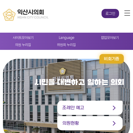
익산시의회
로그인
IKSAN CITY COUNCIL
사이트
모아보기
Language
팝업
모아보기
의원
누리집
위원회
누리집
비회기중
시민을 대변하고 일하는 의회
조례안 예고
의원현황