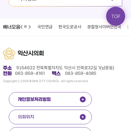
TOP
배너모음
청
국민건강보험
국민연금
한국도로공사
경찰청사이버안전국
감
익산시의회
주소
우)54622 전북특별자치도 익산시 인북로32길 1(남중동)
전화
063-859-4161
팩스
063-859-4085
Copyright ⓒ 2026 IKSAN CITY COUNCIL. All rights reserved.
개인정보처리방침
의회위치