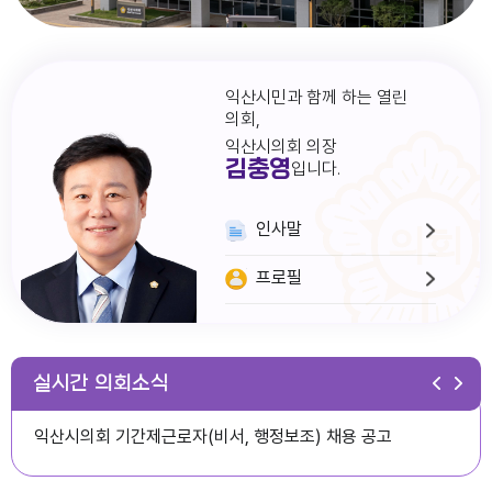
익산시민과 함께 하는 열린
의회,
익산시의회 의장
김충영
입니다.
인사말
프로필
다다익산(2026.1월호) 의회편
실시간 의회소식
익산시의회 기간제근로자(비서, 행정보조) 채용 공고