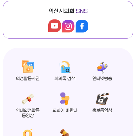
익산시의회
SNS
익산시의회, 제279회 임시회 폐회
2026년도 제4회 익산시의회 지방임기제공무원 채용시험 최종합격자 공고
의정활동사진
회의록 검색
인터넷방송
익산시의회 상임위원회 ‘현장 속으로!’
역대의정활동
의회에 바란다
홍보동영상
동영상