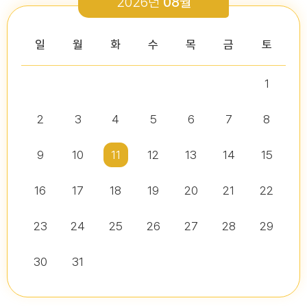
2026년
08월
2026-03-26
2026-01-05
2026-07-13
2026-07-16
다다익산(2026.2월호) 의회편
일
월
화
수
목
금
토
1
2026년 2분기 홍보예산 운용현황
다다익산(2025.12월호) 의회편
제10대 익산시의회 개원
2026년도 제4회 익산시의회 지방임기제공무원 채용시험 서류전형..
2026-07-07
2025-12-03
2
3
4
5
6
7
8
2026-07-02
2026-07-10
다다익산(2026.1월호) 의회편
9
10
11
12
13
14
15
16
17
18
19
20
21
22
다다익산(2026.4월호) 의회편
익산시의회, 제10대 의원 당선인 간담회 및 직무교육 실시
제279회 익산시의회 임시회 집회공고
익산시의회 기간제근로자(비서, 행정보조) 채용 공고
2026-04-01
2026-06-26
2026-07-07
23
24
25
26
27
28
29
30
31
익산시의회, 제279회 임시회 폐회
익산시의회 기간제근로자(중증장애 의원 활동보조) 채용 공고