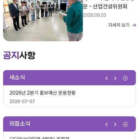
문 - 산업건설위원회
2026.08.03
자세히 보기
제279회 익산시의회 임시회 집회공고
2026년도 회기운영 계획(변경)
공지
사항
2026-03-26
새소식
제10대 익산시의회 개원
2026년 2분기 홍보예산 운용현황
다다익산(2025.12월호) 의회편
2026-07-07
2025-12-03
의정소식
제278회 익산시의회 임시회 의사일정(안)
제279회 익산시의회(임시회) 의사일정(안)