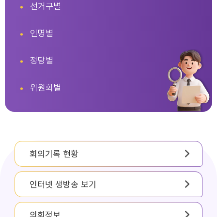
선거구별
인명별
정당별
위원회별
회의기록 현황
인터넷 생방송 보기
의회정보