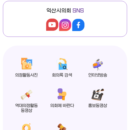
익산시의회
SNS
익산시의회, 제279회 임시회 폐회
2026년도 제4회 익산시의회 지방임기제공무원 채용시험 최종합격자 공고
의정활동사진
회의록 검색
인터넷방송
익산시의회 상임위원회 ‘현장 속으로!’
역대의정활동
의회에 바란다
홍보동영상
동영상