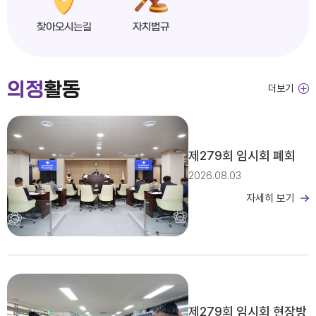
찾아오시는길
자치법규
익산시의회, 제279회 임시회 개회
의정
활동
더보기
2026년도 제4회 익산시의회 지방임기제공무원 채용시험 서류전형 합격자 및 면접일정 공고
제279회 임시회 폐회
2026.08.03
자세히 보기
2026년 2분기 홍보예산 운용현황
제279회 임시회 현장방
제279회 익산시의회(임시회) 의사일정(안)