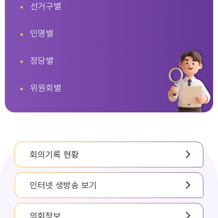
선거구별
인명별
정당별
위원회별
회의기록 현황
인터넷 생방송 보기
의회정보