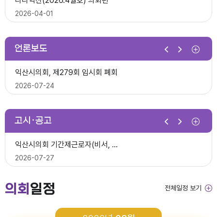
다다익산(2026.4월호) 의회편
익산시의회, 제10대 의원 당선인 간담회 및 직무교육 실시
2026-07-07
2026-04-01
2026-06-26
2026년 1분기 홍보예산 운용현황
언론보도
제278회 익산시의회 임시회 의사일정(안)
다다익산(2026.3월호) 의회편
익산시의회, 제279회 임시회 폐회
익산시의회 기간제근로자(중증장애 의원 활동보조) 채용 공고
2026-06-22
2026-03-03
2026-07-24
2026-06-30
다다익산(2026.4월호) 의회편
고시·공고
2026년 1분기 홍보예산 운용현황
다다익산(2026.2월호) 의회편
익산시의회 상임위원회 ‘현장 속으로!’
익산시의회 기간제근로자(비서, 행정보조) 채용 공고
2026-04-08
2026-02-02
2026-07-15
2026-07-27
다다익산(2026.3월호) 의회편
의회
일정
전체일정 보기
2026년도 회기운영 계획(변경)
다다익산(2026.1월호) 의회편
익산시의회, 제279회 임시회 개회
2026년도 제4회 익산시의회 지방임기제공무원 채용시험 최종합격..