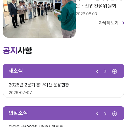
문 - 산업건설위원회
2026.08.03
자세히 보기
제279회 익산시의회 임시회 집회공고
2026년도 회기운영 계획(변경)
공지
사항
2026-03-26
새소식
제10대 익산시의회 개원
2026년 2분기 홍보예산 운용현황
다다익산(2025.12월호) 의회편
2026-07-07
2025-12-03
의정소식
제278회 익산시의회 임시회 의사일정(안)
제279회 익산시의회(임시회) 의사일정(안)