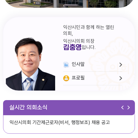
익산시민과 함께 하는 열린
의회,
익산시의회 의장
김충영
입니다.
인사말
프로필
다다익산(2026.1월호) 의회편
실시간 의회소식
익산시의회 기간제근로자(비서, 행정보조) 채용 공고