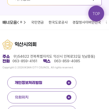
TOP
배너모음
청
국민건강보험
국민연금
한국도로공사
경찰청사이버안전국
감
익산시의회
주소
우)54622 전북특별자치도 익산시 인북로32길 1(남중동)
전화
063-859-4161
팩스
063-859-4085
Copyright ⓒ 2026 IKSAN CITY COUNCIL. All rights reserved.
개인정보처리방침
의회위치