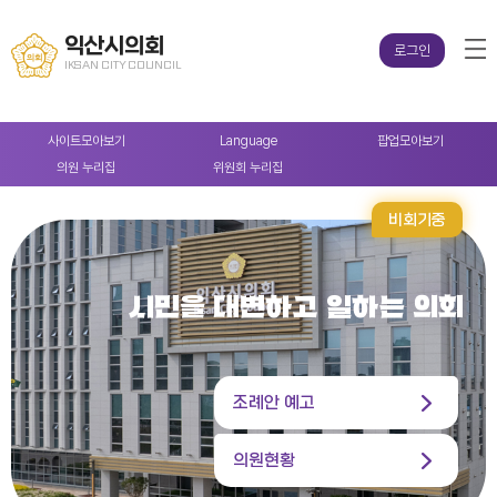
익산시의회
로그인
IKSAN CITY COUNCIL
사이트
모아보기
Language
팝업
모아보기
의원
누리집
위원회
누리집
비회기중
시민을 대변하고 일하는 의회
조례안 예고
의원현황