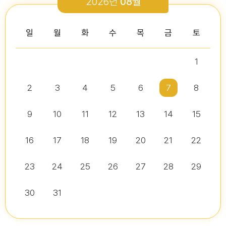
2026년
08월
2026-03-26
2026-01-05
2026-07-13
2026-07-16
다다익산(2026.2월호) 의회편
일
월
화
수
목
금
토
1
2026년 2분기 홍보예산 운용현황
다다익산(2025.12월호) 의회편
제10대 익산시의회 개원
2026년도 제4회 익산시의회 지방임기제공무원 채용시험 서류전형..
2026-07-07
2025-12-03
2
3
4
5
6
7
8
2026-07-02
2026-07-10
다다익산(2026.1월호) 의회편
9
10
11
12
13
14
15
16
17
18
19
20
21
22
다다익산(2026.4월호) 의회편
익산시의회, 제10대 의원 당선인 간담회 및 직무교육 실시
제279회 익산시의회 임시회 집회공고
익산시의회 기간제근로자(비서, 행정보조) 채용 공고
2026-04-01
2026-06-26
2026-07-07
23
24
25
26
27
28
29
30
31
익산시의회, 제279회 임시회 폐회
익산시의회 기간제근로자(중증장애 의원 활동보조) 채용 공고