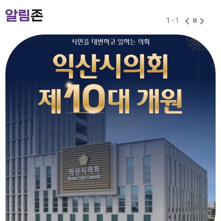
2026-07-24
2026-06-30
알림
존
1
- 1
익산시의회 기간제근로자(비서, 행정보조) 채용 공고
2026-07-27