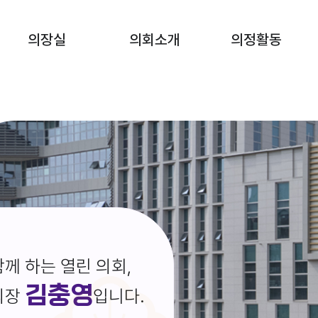
의장실
의회소개
의정활동
께 하는 열린 의회,
김충영
의장
입니다.