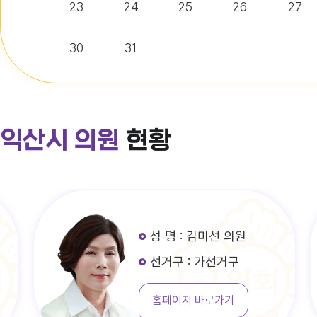
23
24
25
26
27
30
31
익산시 의원
현황
성 명 : 김미선 의원
선거구 : 가선거구
홈페이지 바로가기