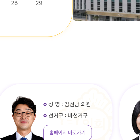
28
29
성 명 : 김선남 의원
선거구 : 바선거구
홈페이지 바로가기