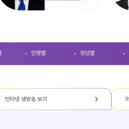
별
인명별
정당별
인터넷 생방송 보기