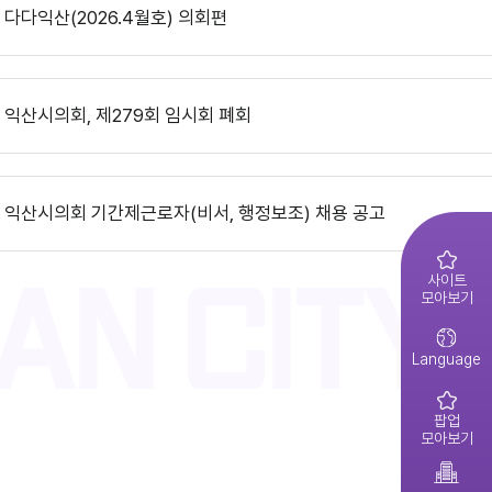
익산시의회, 제10대 의원 당선인 간담회 및 직무교육 실시
다다익산(2026.4월호) 의회편
제279회 익산시의회(임시회) 의사일정(안)
익산시의회 기간제근로자(중증장애 의원 활동보조) 채용 공고
익산시의회, 제279회 임시회 폐회
다다익산(2026.3월호) 의회편
제278회 익산시의회 임시회 의사일정(안)
익산시의회 기간제근로자(비서, 행정보조) 채용 공고
익산시의회 상임위원회 ‘현장 속으로!’
다다익산(2026.2월호) 의회편
2026년 1분기 홍보예산 운용현황
사이트
모아보기
2026년도 제4회 익산시의회 지방임기제공무원 채용시험 최종합격..
익산시의회, 제279회 임시회 개회
다다익산(2026.1월호) 의회편
Language
2026년도 회기운영 계획(변경)
팝업
2026년도 제4회 익산시의회 지방임기제공무원 채용시험 서류전형..
모아보기
제10대 익산시의회 개원
다다익산(2025.12월호) 의회편
2026년 2분기 홍보예산 운용현황