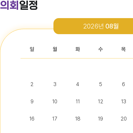
의회
일정
다다익산(2026.4월호) 의회편
2026년
08월
다다익산(2026.3월호) 의회편
일
월
화
수
목
다다익산(2026.2월호) 의회편
2
3
4
5
6
다다익산(2026.1월호) 의회편
9
10
11
12
13
16
17
18
19
20
익산시의회 기간제근로자(비서, 행