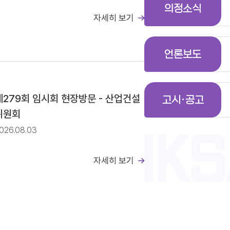
의정소식
자세히 보기
일정(안)
언론보도
공고
제279회 임시회 현장방문 - 산업건설
고시·공고
위원회
026.08.03
자세히 보기
일정(안)