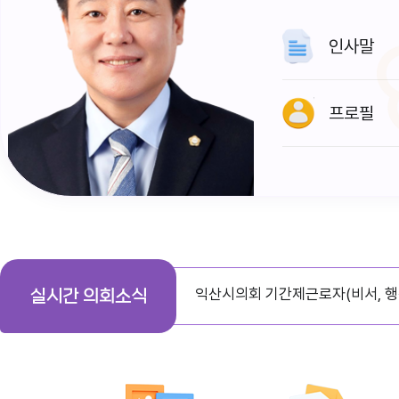
인사말
프로필
다다익산(2026.1월호) 의회편
익산시의회 기간제근로자(비서, 행
실시간 의회소식
익산시의회, 제279회 임시회 폐회