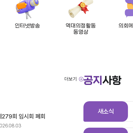
방임기제공무원 채용시험 최종합격자 공고
인터넷방송
역대의정활동
의회에
동영상
!’
공지
사항
더보기
방임기제공무원 채용시험 서류전형 합격자 및 면접일정 공고
새소식
제279회 임시회 폐회
026.08.03