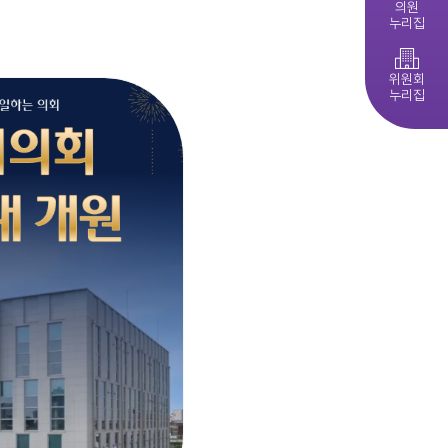
의원
누리집
제279회 익산시의회 임시회 집회공고
익산시의회, 제10대 의원 당선인 간담회 및 직무교육 실시
다다익산(2026.4월호) 의회편
위원회
누리집
익산시의회 기간제근로자(중증장애 의원 활동보조) 채용 공고
익산시의회, 제279회 임시회 폐회
익산시의회 기간제근로자(비서, 행정보조) 채용 공고