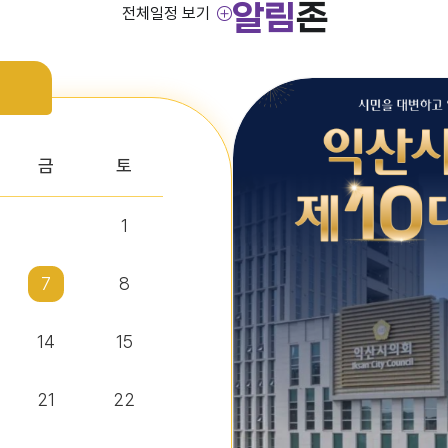
알림
존
전체일정 보기
금
토
1
7
8
14
15
21
22
정보조) 채용 공고