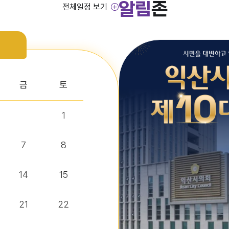
알림
존
전체일정 보기
금
토
1
7
8
14
15
21
22
정보조) 채용 공고