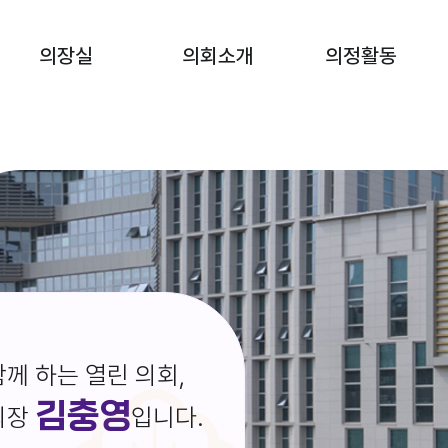
의장실
의회소개
의정활동
께 하는 열린 의회,
김충영
의장
입니다.