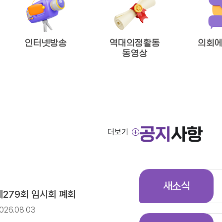
방임기제공무원 채용시험 최종합격자 공고
인터넷방송
역대의정활동
의회에
동영상
!’
공지
사항
더보기
방임기제공무원 채용시험 서류전형 합격자 및 면접일정 공고
새소식
제279회 임시회 폐회
026.08.03