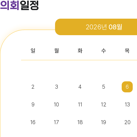
의회
일정
다다익산(2026.4월호) 의회편
2026년
08월
다다익산(2026.3월호) 의회편
일
월
화
수
목
다다익산(2026.2월호) 의회편
2
3
4
5
6
다다익산(2026.1월호) 의회편
9
10
11
12
13
16
17
18
19
20
익산시의회 기간제근로자(비서, 행