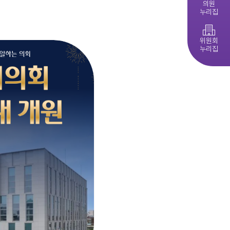
의원
누리집
제279회 익산시의회 임시회 집회공고
익산시의회, 제10대 의원 당선인 간담회 및 직무교육 실시
다다익산(2026.4월호) 의회편
위원회
누리집
익산시의회 기간제근로자(중증장애 의원 활동보조) 채용 공고
익산시의회, 제279회 임시회 폐회
익산시의회 기간제근로자(비서, 행정보조) 채용 공고