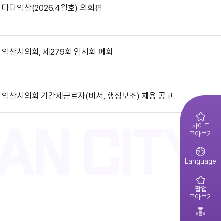
익산시의회, 제10대 의원 당선인 간담회 및 직무교육 실시
다다익산(2026.4월호) 의회편
제279회 익산시의회(임시회) 의사일정(안)
익산시의회 기간제근로자(중증장애 의원 활동보조) 채용 공고
익산시의회, 제279회 임시회 폐회
다다익산(2026.3월호) 의회편
제278회 익산시의회 임시회 의사일정(안)
익산시의회 기간제근로자(비서, 행정보조) 채용 공고
익산시의회 상임위원회 ‘현장 속으로!’
다다익산(2026.2월호) 의회편
2026년 1분기 홍보예산 운용현황
사이트
모아보기
2026년도 제4회 익산시의회 지방임기제공무원 채용시험 최종합격..
익산시의회, 제279회 임시회 개회
다다익산(2026.1월호) 의회편
Language
2026년도 회기운영 계획(변경)
팝업
2026년도 제4회 익산시의회 지방임기제공무원 채용시험 서류전형..
모아보기
제10대 익산시의회 개원
다다익산(2025.12월호) 의회편
2026년 2분기 홍보예산 운용현황