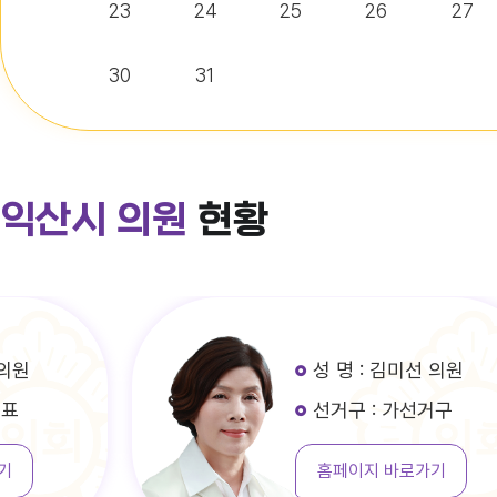
23
24
25
26
27
30
31
익산시 의원
현황
성 명 : 김미선 의원
선거구 : 가선거구
홈페이지 바로가기