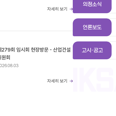
의정소식
자세히 보기
일정(안)
언론보도
공고
제279회 임시회 현장방문 - 산업건설
고시·공고
위원회
026.08.03
자세히 보기
일정(안)