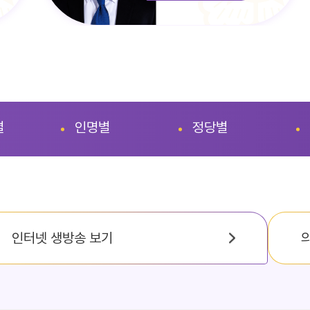
별
인명별
정당별
인터넷 생방송 보기