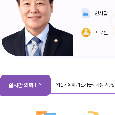
인사말
프로필
다다익산(2026.1월호) 의회편
익산시의회 기간제근로자(비서, 행
실시간 의회소식
익산시의회, 제279회 임시회 폐회