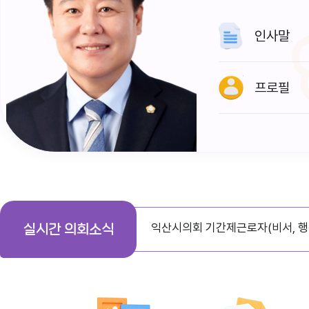
인사말
프로필
다다익산(2026.1월호) 의회편
익산시의회 기간제근로자(비서, 행
실시간 의회소식
익산시의회, 제279회 임시회 폐회