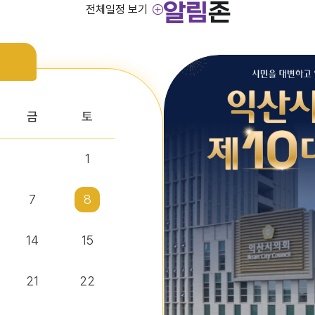
알림
존
전체일정 보기
금
토
1
7
8
14
15
21
22
정보조) 채용 공고