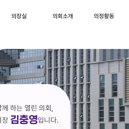
의장실
의회소개
의정활동
께 하는 열린 의회,
김충영
의장
입니다.