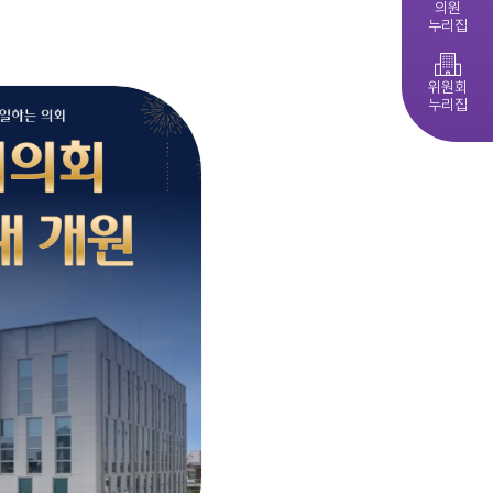
의원
누리집
제279회 익산시의회 임시회 집회공고
익산시의회, 제10대 의원 당선인 간담회 및 직무교육 실시
다다익산(2026.4월호) 의회편
위원회
누리집
익산시의회 기간제근로자(중증장애 의원 활동보조) 채용 공고
익산시의회, 제279회 임시회 폐회
익산시의회 기간제근로자(비서, 행정보조) 채용 공고