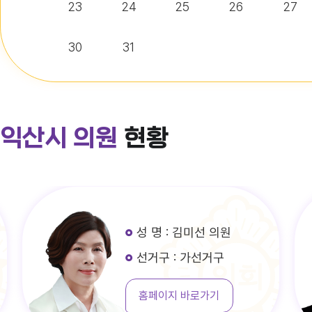
23
24
25
26
27
30
31
익산시 의원
현황
성 명 : 김미선 의원
선거구 : 가선거구
홈페이지 바로가기