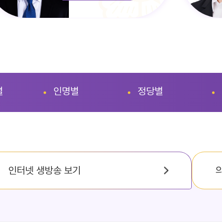
별
인명별
정당별
인터넷 생방송 보기