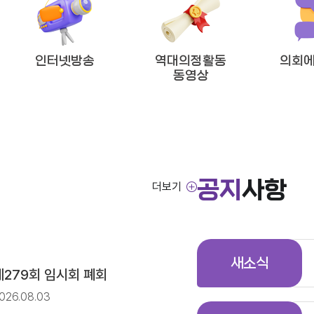
방임기제공무원 채용시험 최종합격자 공고
인터넷방송
역대의정활동
의회에
동영상
!’
공지
사항
더보기
방임기제공무원 채용시험 서류전형 합격자 및 면접일정 공고
새소식
제279회 임시회 폐회
026.08.03