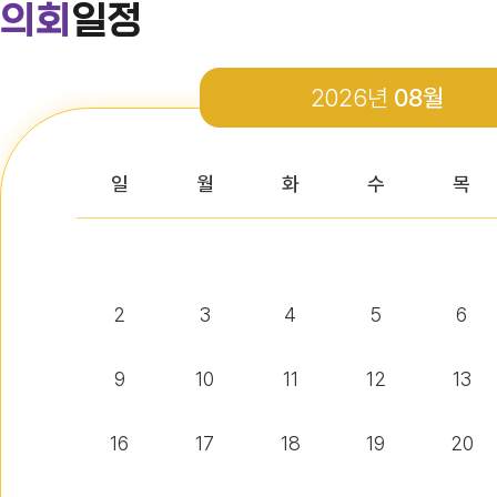
의회
일정
다다익산(2026.4월호) 의회편
2026년
08월
다다익산(2026.3월호) 의회편
일
월
화
수
목
다다익산(2026.2월호) 의회편
2
3
4
5
6
다다익산(2026.1월호) 의회편
9
10
11
12
13
16
17
18
19
20
익산시의회 기간제근로자(비서, 행