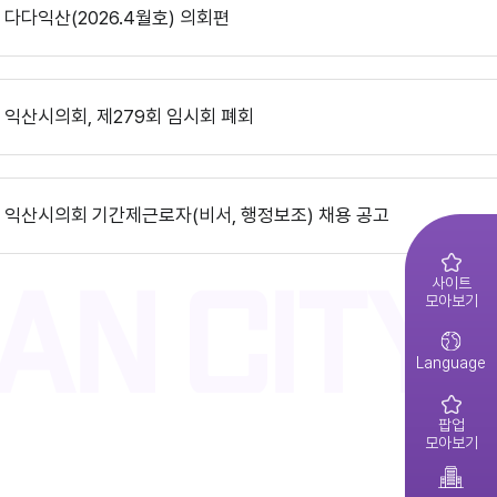
익산시의회, 제10대 의원 당선인 간담회 및 직무교육 실시
다다익산(2026.4월호) 의회편
제279회 익산시의회(임시회) 의사일정(안)
익산시의회 기간제근로자(중증장애 의원 활동보조) 채용 공고
익산시의회, 제279회 임시회 폐회
다다익산(2026.3월호) 의회편
제278회 익산시의회 임시회 의사일정(안)
익산시의회 기간제근로자(비서, 행정보조) 채용 공고
익산시의회 상임위원회 ‘현장 속으로!’
다다익산(2026.2월호) 의회편
2026년 1분기 홍보예산 운용현황
사이트
모아보기
2026년도 제4회 익산시의회 지방임기제공무원 채용시험 최종합격..
익산시의회, 제279회 임시회 개회
다다익산(2026.1월호) 의회편
Language
2026년도 회기운영 계획(변경)
팝업
2026년도 제4회 익산시의회 지방임기제공무원 채용시험 서류전형..
모아보기
제10대 익산시의회 개원
다다익산(2025.12월호) 의회편
2026년 2분기 홍보예산 운용현황